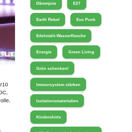
Dämmjute
E27
Earth Rebel
Eco Punk
Edelstahl-Wasserflasche
Energie
Green Living
Grün schenken!
r10
Immunsystem stärken
DC,
olle,
Isolationsmaterialien
Kindershirts
.