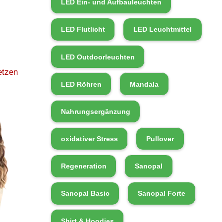
LED Ein- und Aufbauleuchten
LED Flutlicht
LED Leuchtmittel
LED Outdoorleuchten
etzen
LED Röhren
Mandala
Nahrungsergänzung
oxidativer Stress
Pullover
Regeneration
Sanopal
Sanopal Basic
Sanopal Forte
Shirt & Hoodies