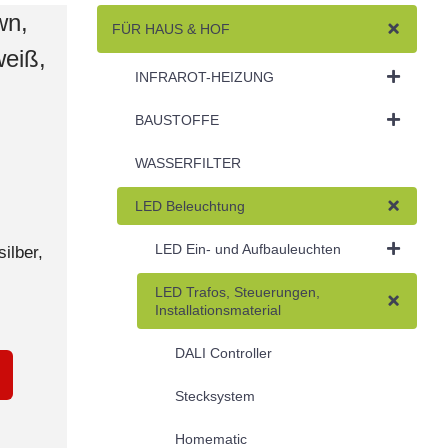
wn,
FÜR HAUS & HOF
eiß,
INFRAROT-HEIZUNG
BAUSTOFFE
WASSERFILTER
LED Beleuchtung
LED Ein- und Aufbauleuchten
ilber,
LED Trafos, Steuerungen,
Installationsmaterial
DALI Controller
Stecksystem
Homematic