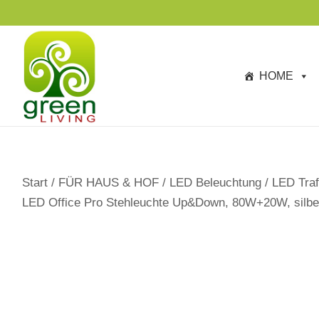
s
p
ri
n
HOME
g
e
n
Start
/
FÜR HAUS & HOF
/
LED Beleuchtung
/
LED Traf
LED Office Pro Stehleuchte Up&Down, 80W+20W, silbe