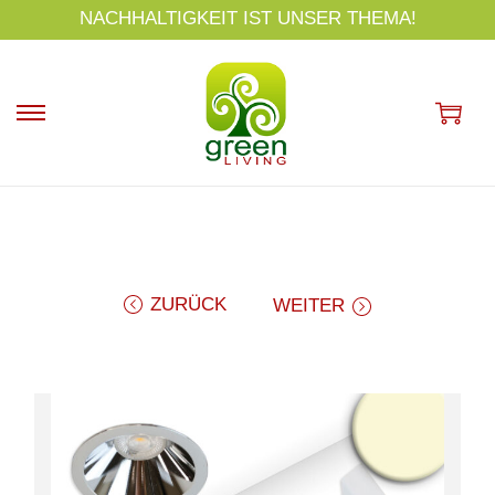
s
NACHHALTIGKEIT IST UNSER THEMA!
p
ri
n
g
e
n
ZURÜCK
WEITER