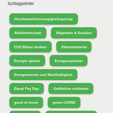
Schlagwörter
#kindeswohlvorrangigkeitsprinzip
Abfallwirtschaft
Allgemein & Soziales
CO2 Bilanz senken
Dämmmarterial
Energie sparen
Energiespeicher
Energiewende und Nachhaltigkeit
Equal Pay Day
Geldbörse entlasten
good to know
green-LIVING