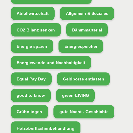
Abfallwirtschaft
Allgemein & Soziales
CO2 Bilanz senken
Dämmmarterial
Energie sparen
Energiespeicher
Energiewende und Nachhaltigkeit
Equal Pay Day
Geldbörse entlasten
good to know
green-LIVING
Grühnlingen
gute Nacht - Geschichte
Holzoberflächenbehandlung