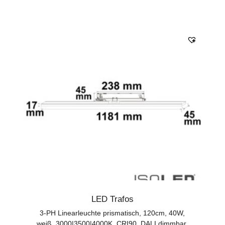
LED Trafos
3-PH Linearleuchte prismatisch, 120cm, 40W,
weiß, 3000|3500|4000K, CRI90, DALI dimmbar.