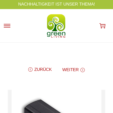
s
NACHHALTIGKEIT IST UNSER THEMA!
p
ri
n
g
e
n
ZURÜCK
WEITER