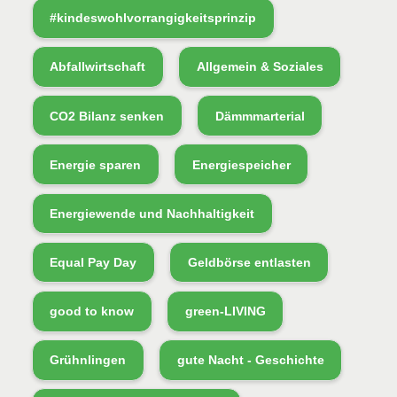
#kindeswohlvorrangigkeitsprinzip
Abfallwirtschaft
Allgemein & Soziales
CO2 Bilanz senken
Dämmmarterial
Energie sparen
Energiespeicher
Energiewende und Nachhaltigkeit
Equal Pay Day
Geldbörse entlasten
good to know
green-LIVING
Grühnlingen
gute Nacht - Geschichte