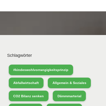
Schlagwörter
#kindeswohlvorrangigkeitsprinzip
Abfallwirtschaft
Allgemein & Soziales
CO2 Bilanz senken
Dämmmarterial