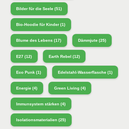
Bilder für die Seele
(51)
Bio-Hoodie für Kinder
(1)
Blume des Lebens
(17)
Dämmjute
(25)
E27
(12)
Earth Rebel
(12)
Eco Punk
(1)
Edelstahl-Wasserflasche
(1)
Energie
(4)
Green Living
(4)
Immunsystem stärken
(4)
Isolationsmaterialien
(25)