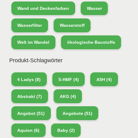
Wand und Deckenfarben
Wasser
Wasserfilter
Wasserstoff
Welt im Wandel
ökologische Baustoffe
Produkt-Schlagwörter
4 Ladys
(8)
5-HMF
(4)
A5H
(4)
Abstrakt
(7)
AKG
(4)
Angebot
(51)
Angebote
(51)
Aquion
(6)
Baby
(2)