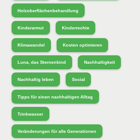
Holzoberflächenbehandlung
Kinderarmut
Kinderrechte
Klimawandel
Kosten optimieren
Luna, das Sternenkind
Nachhaltigkeit
Nachhaltig leben
Social
Tipps für einen nachhaltigen Alltag
Trinkwasser
Veränderungen für alle Generationen