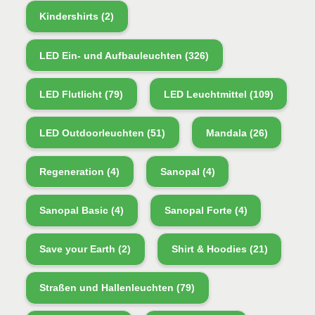
Kindershirts
(2)
LED Ein- und Aufbauleuchten
(326)
LED Flutlicht
(79)
LED Leuchtmittel
(109)
LED Outdoorleuchten
(51)
Mandala
(26)
Regeneration
(4)
Sanopal
(4)
Sanopal Basic
(4)
Sanopal Forte
(4)
Save your Earth
(2)
Shirt & Hoodies
(21)
Straßen und Hallenleuchten
(79)