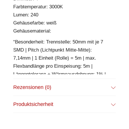
Farbtemperatur: 3000K
Lumen: 240
Gehäusefarbe: weiß
Gehäusematerial:
“Besonderheit: Trennstelle: 50mm mit je 7
SMD | Pitch (Lichtpunkt Mitte-Mitte):
7,14mm | 1 Einheit (Rolle) = 5m | max.
Flexbandlänge pro Einspeisung: 5m |
Längentoleranz + Wärmeausdehnung: 1% |
ohne Klebeband! | Silikon Verguss
Rezensionen (0)
EPREL Datenblatt:
https://eprel.ec.europa.eu/qr/805500
Produktsicherheit