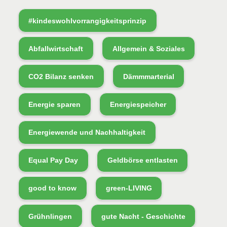
#kindeswohlvorrangigkeitsprinzip
Abfallwirtschaft
Allgemein & Soziales
CO2 Bilanz senken
Dämmmarterial
Energie sparen
Energiespeicher
Energiewende und Nachhaltigkeit
Equal Pay Day
Geldbörse entlasten
good to know
green-LIVING
Grühnlingen
gute Nacht - Geschichte