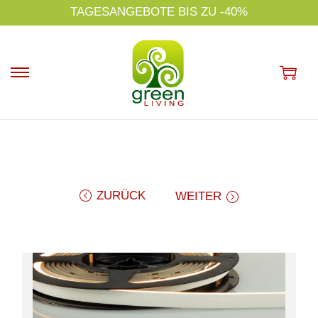
s
TAGESANGEBOTE BIS ZU -40%
p
ri
n
g
e
n
ZURÜCK
WEITER