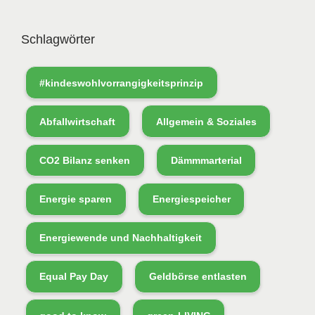
Schlagwörter
#kindeswohlvorrangigkeitsprinzip
Abfallwirtschaft
Allgemein & Soziales
CO2 Bilanz senken
Dämmmarterial
Energie sparen
Energiespeicher
Energiewende und Nachhaltigkeit
Equal Pay Day
Geldbörse entlasten