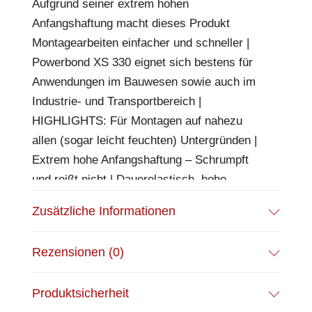
Aufgrund seiner extrem hohen
Anfangshaftung macht dieses Produkt
Montagearbeiten einfacher und schneller |
Powerbond XS 330 eignet sich bestens für
Anwendungen im Bauwesen sowie auch im
Industrie- und Transportbereich |
HIGHLIGHTS: Für Montagen auf nahezu
allen (sogar leicht feuchten) Untergründen |
Extrem hohe Anfangshaftung – Schrumpft
und reißt nicht | Dauerelastisch, hohe
Flexibilität (Bruchdehnung 330 %) | Ohne
Zusätzliche Informationen
Lösungsmittel, schädliche Weichmacher und
Isocyanate | Temperaturbeständig von -40
Rezensionen (0)
°C bis +100 °C | Dauerhafte
Klebeverbindung: ca. 22 kg/cm² nach
Produktsicherheit
Aushärtung