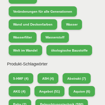
Veränderungen für alle Generationen
Wand und Deckenfarben
Wasser
Wasserfilter
Wasserstoff
Welt im Wandel
ökologische Baustoffe
Produkt-Schlagwörter
5-HMF
(4)
A5H
(4)
Abstrakt
(7)
AKG
(4)
Angebot
(51)
Aquion
(6)
Baby
(2)
Beleuchtungstechnik
(590)