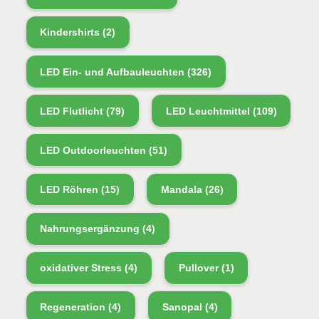
Kindershirts
(2)
LED Ein- und Aufbauleuchten
(326)
LED Flutlicht
(79)
LED Leuchtmittel
(109)
LED Outdoorleuchten
(51)
LED Röhren
(15)
Mandala
(26)
Nahrungsergänzung
(4)
oxidativer Stress
(4)
Pullover
(1)
Regeneration
(4)
Sanopal
(4)