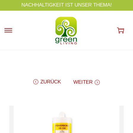
s
NACHHALTIGKEIT IST UNSER THEMA!
p
ri
n
g
e
n
ZURÜCK
WEITER