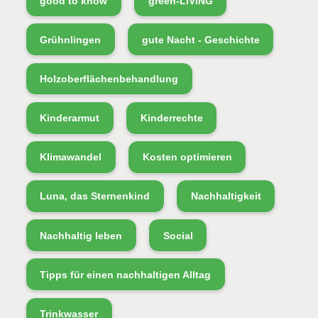
good to know
green-LIVING
Grühnlingen
gute Nacht - Geschichte
Holzoberflächenbehandlung
Kinderarmut
Kinderrechte
Klimawandel
Kosten optimieren
Luna, das Sternenkind
Nachhaltigkeit
Nachhaltig leben
Social
Tipps für einen nachhaltigen Alltag
Trinkwasser