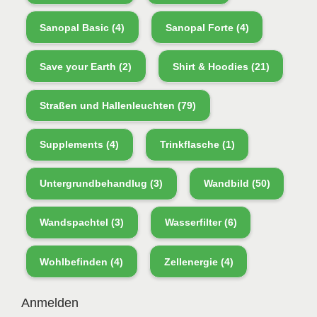
Sanopal Basic
(4)
Sanopal Forte
(4)
Save your Earth
(2)
Shirt & Hoodies
(21)
Straßen und Hallenleuchten
(79)
Supplements
(4)
Trinkflasche
(1)
Untergrundbehandlug
(3)
Wandbild
(50)
Wandspachtel
(3)
Wasserfilter
(6)
Wohlbefinden
(4)
Zellenergie
(4)
Anmelden