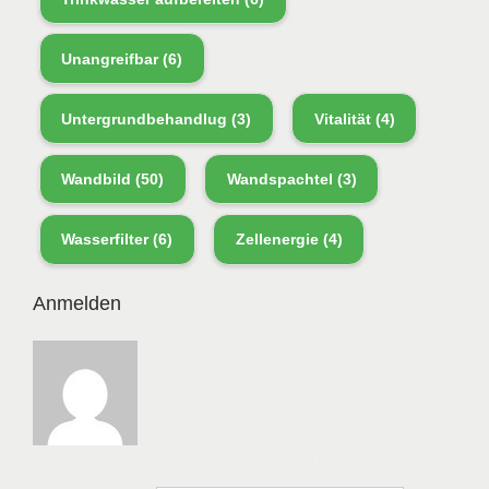
Unangreifbar
(6)
Untergrundbehandlug
(3)
Vitalität
(4)
Wandbild
(50)
Wandspachtel
(3)
Wasserfilter
(6)
Zellenergie
(4)
Anmelden
Bitte anmelden, um die Website zu besuchen.