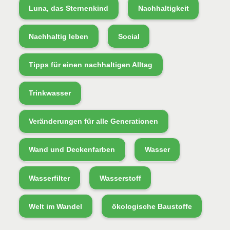
Luna, das Sternenkind
Nachhaltigkeit
Nachhaltig leben
Social
Tipps für einen nachhaltigen Alltag
Trinkwasser
Veränderungen für alle Generationen
Wand und Deckenfarben
Wasser
Wasserfilter
Wasserstoff
Welt im Wandel
ökologische Baustoffe