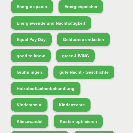
Energie sparen
Energiespeicher
Energiewende und Nachhaltigkeit
Equal Pay Day
Geldbörse entlasten
good to know
green-LIVING
Grühnlingen
gute Nacht - Geschichte
Holzoberflächenbehandlung
Kinderarmut
Kinderrechte
Klimawandel
Kosten optimieren