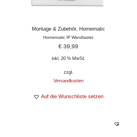
übersichtlich in der Homematic IP App
angezeigt.
Trotz der hohen Schaltleistungen von bis zu
Montage & Zubehör
,
Homematic
3680 Watt, blockiert der kompakte
Homematic IP Wandtaster
Zwischenstecker keine umliegenden
€
39,99
Steckdosen. Dank der geringen Standby-
inkl. 20 % MwSt.
Leistungsaufnahme von weniger als 0,3 Watt
kann der Zwischenstecker bedenkenlos in
zzgl.
der Steckdose verbleiben.
Versandkosten
Misst zusätzlich Energieverbrauch,
Auf die Wunschliste setzen
Leistung, Spannung und Strom
Kann optional zur
Reichweitenverlängerung des Funk-
Signals eingesetzt werden
Hohe Messgenauigkeit ermöglicht auch