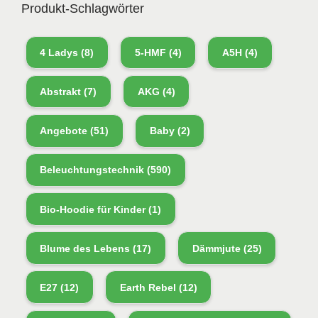
Produkt-Schlagwörter
4 Ladys
(8)
5-HMF
(4)
A5H
(4)
Abstrakt
(7)
AKG
(4)
Angebote
(51)
Baby
(2)
Beleuchtungstechnik
(590)
Bio-Hoodie für Kinder
(1)
Blume des Lebens
(17)
Dämmjute
(25)
E27
(12)
Earth Rebel
(12)