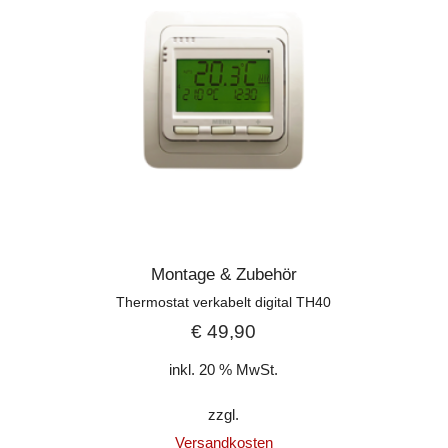
die Messung von Stand-by-Verbräuchen
Exakte Regelung elektrischer Heizkörper
in Verbindung mit Homematic IP
Wandthermostat
Manuelle Bedienung: Ein- oder
Ausschalten der Verbraucher direkt am
Gerät möglich
Durch die kompakte Bauweise werden
keine umliegenden Steckdosen blockiert
Montage & Zubehör
Komfortable Sprachsteuerung (z. B. über
Thermostat verkabelt digital TH40
Amazon Alexa oder Google Assistant)
€
49,90
Der Betrieb erfordert die Anbindung an
eine der folgenden Lösungen:
inkl. 20 % MwSt.
– Homematic IP Access Point mit
zzgl.
kostenloser Smartphone-App
Versandkosten