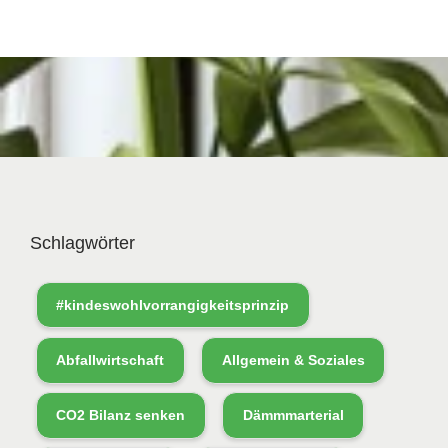
Schlagwörter
#kindeswohlvorrangigkeitsprinzip
Abfallwirtschaft
Allgemein & Soziales
CO2 Bilanz senken
Dämmmarterial