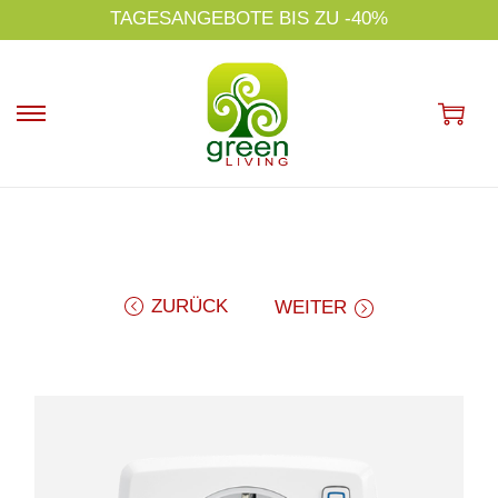
s
TAGESANGEBOTE BIS ZU -40%
p
ri
n
g
e
n
ZURÜCK
WEITER