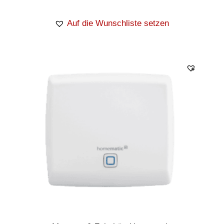
Versorgungsspa
230 V/50 Hz
nnung
Auf die Wunschliste setzen
Max.
3680 W
Schaltleistung
Messbereich
0 bis 3680 W
Schutzart
IP 20
Umgebungstemp
5 bis 35 °C
eratur
Abmessungen
70 x 70 x 39 mm
(B x H x T)
(ohne Netzstecker)
Gewicht
154 g
868,3 MHz/869,525
Funkfrequenz
MHz
Typ. Funk-
Freifeldreichweit
400 m