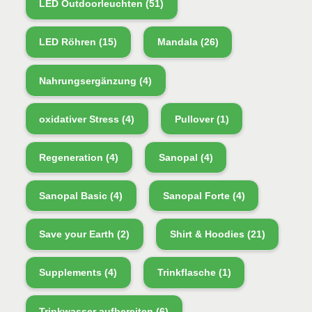
LED Outdoorleuchten
(51)
LED Röhren
(15)
Mandala
(26)
Nahrungsergänzung
(4)
oxidativer Stress
(4)
Pullover
(1)
Regeneration
(4)
Sanopal
(4)
Sanopal Basic
(4)
Sanopal Forte
(4)
Save your Earth
(2)
Shirt & Hoodies
(21)
Supplements
(4)
Trinkflasche
(1)
Trinkwasser aufbereiten
(6)