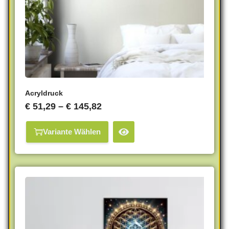
Acryldruck
€
51,29
–
€
145,82
Variante Wählen