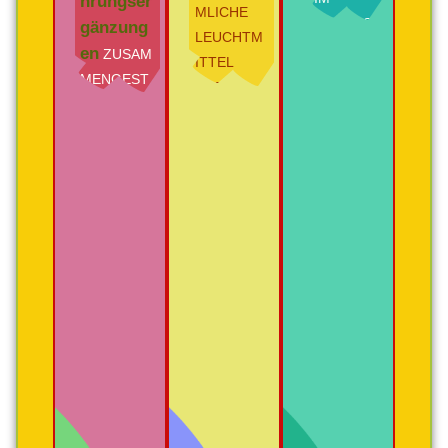
hrungser
MLICHE
AUSMASS
gänzung
LEUCHTM
VON IN E
en
ZUSAM
ITTEL
TWA 1
MENGEST
UND
00 MIO. T
ELLT, DIE
DADURCH
ONNEN I
NACH
KOSTENG
N E
NEUESTE
ÜNSTIGE
UROPA I
R
R IM
ST D
FORSCHU
BETRIEB,
ADURCH
NG
SONDERN
M
REINE NAT
AUCH
ÖGLICH
UR,
VIEL
ÖKOLOGIE
LANGLEBI
UND
GER UND
HOCHPOT
SOMIT
ENE
NACHHAL
WIRKUNG
TIGER.
VEREINEN.