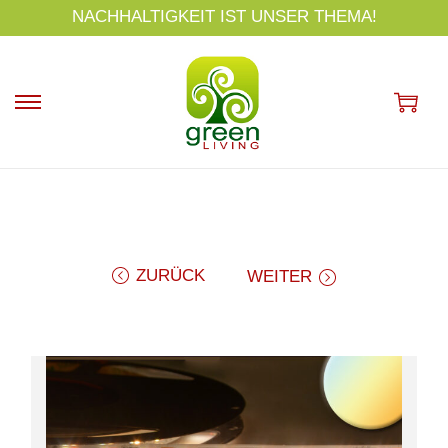
s
NACHHALTIGKEIT IST UNSER THEMA!
p
ri
n
g
e
n
ZURÜCK
WEITER