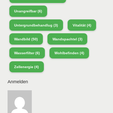
Unangreifbar
(6)
Untergrundbehandlug
(3)
Vitalität
(4)
Wandbild
(50)
Wandspachtel
(3)
Wasserfilter
(6)
Wohlbefinden
(4)
Zellenergie
(4)
Anmelden