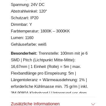
Spannung: 24V DC
Abstrahlwinkel: 120°
Schutzart: IP20
Dimmbar: Y
Farbtemperatur: 1800K – 3000KK
Lumen: 1160
Gehäusefarbe: weiß
Besonderheit:
Trennstelle: 100mm mit je 6
SMD | Pitch (Lichtpunkt Mitte-Mitte):
16,67mm | 1 Einheit (Rolle) = 5m | max.
Flexbandlänge pro Einspeisung: 5m |
Längentoleranz + Wärmeausdehnung: 1% |
erforderliche Kühlmasse min. 75 gr/m | inkl.
3M 9080A Klebeband | Untergrund vor dem
Ankleben reinigen und entfetten! Nicht
Zusätzliche Informationen