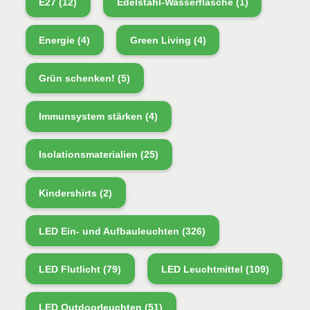
E27
(12)
Edelstahl-Wasserflasche
(1)
Energie
(4)
Green Living
(4)
Grün schenken!
(5)
Immunsystem stärken
(4)
Isolationsmaterialien
(25)
Kindershirts
(2)
LED Ein- und Aufbauleuchten
(326)
LED Flutlicht
(79)
LED Leuchtmittel
(109)
LED Outdoorleuchten
(51)