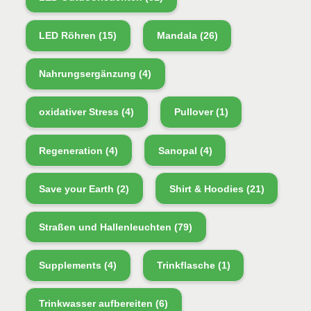
LED Röhren
(15)
Mandala
(26)
Nahrungsergänzung
(4)
oxidativer Stress
(4)
Pullover
(1)
Regeneration
(4)
Sanopal
(4)
Save your Earth
(2)
Shirt & Hoodies
(21)
Straßen und Hallenleuchten
(79)
Supplements
(4)
Trinkflasche
(1)
Trinkwasser aufbereiten
(6)