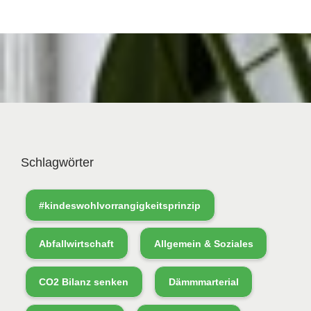
Schlagwörter
#kindeswohlvorrangigkeitsprinzip
Abfallwirtschaft
Allgemein & Soziales
CO2 Bilanz senken
Dämmmarterial