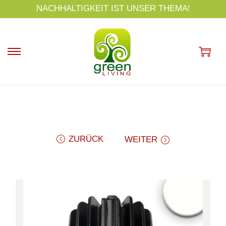
s
NACHHALTIGKEIT IST UNSER THEMA!
p
ri
n
g
e
n
ZURÜCK
WEITER