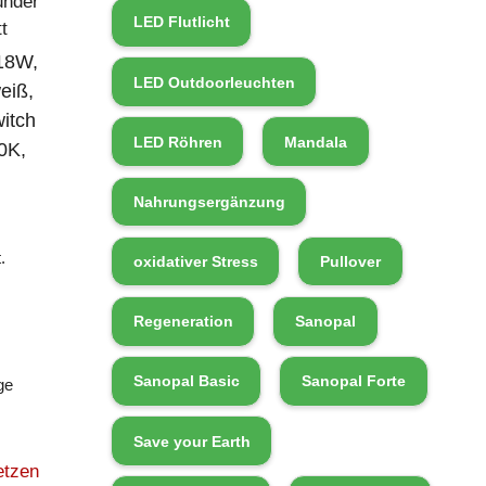
under
LED Flutlicht
t
18W,
LED Outdoorleuchten
weiß,
itch
LED Röhren
Mandala
0K,
Nahrungsergänzung
.
oxidativer Stress
Pullover
Regeneration
Sanopal
Sanopal Basic
Sanopal Forte
ge
Save your Earth
etzen