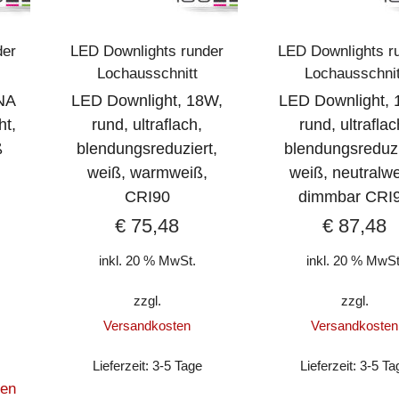
der
LED Downlights runder
LED Downlights r
Lochausschnitt
Lochausschnit
NA
LED Downlight, 18W,
LED Downlight, 
ht,
rund, ultraflach,
rund, ultraflac
ß
blendungsreduziert,
blendungsreduzi
weiß, warmweiß,
weiß, neutralwe
CRI90
dimmbar CRI
€
75,48
€
87,48
inkl. 20 % MwSt.
inkl. 20 % MwSt
zzgl.
zzgl.
Versandkosten
Versandkosten
Lieferzeit:
3-5 Tage
Lieferzeit:
3-5 Ta
zen