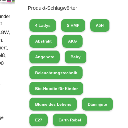
Produkt-Schlagwörter
under
t
4 Ladys
5-HMF
A5H
18W,
h,
Abstrakt
AKG
ert,
iß,
Angebote
Baby
90
Beleuchtungstechnik
.
Bio-Hoodie für Kinder
Blume des Lebens
Dämmjute
ge
E27
Earth Rebel