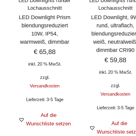
LED Downlights runder
LED Downlights run
Lochausschnitt
Lochausschnitt
LED Downlight Prism
LED Downlight, 9
blendungsreduziert
rund, ultraflach,
10W, IP54,
blendungsreduzier
warmweiß, dimmbar
weiß, neutralweiß
dimmbar CRI90
€
65,88
€
59,88
inkl. 20 % MwSt.
inkl. 20 % MwSt.
zzgl.
zzgl.
Versandkosten
Versandkosten
Lieferzeit:
3-5 Tage
Lieferzeit:
3-5 Tage
Auf die
Auf die
Wunschliste setzen
Wunschliste set