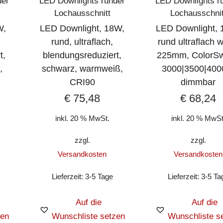
der
LED Downlights runder
LED Downlights r
Lochausschnitt
Lochausschnit
W,
LED Downlight, 18W,
LED Downlight, 
rund, ultraflach,
rund ultraflach 
t,
blendungsreduziert,
225mm, ColorSw
,
schwarz, warmweiß,
3000|3500|400
CRI90
dimmbar
€
75,48
€
68,24
inkl. 20 % MwSt.
inkl. 20 % MwSt
zzgl.
zzgl.
Versandkosten
Versandkosten
Lieferzeit:
3-5 Tage
Lieferzeit:
3-5 Ta
Auf die
Auf die
zen
Wunschliste setzen
Wunschliste s