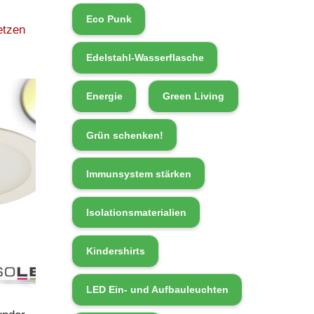
Eco Punk
etzen
Edelstahl-Wasserflasche
Energie
Green Living
Grün schenken!
Immunsystem stärken
Isolationsmaterialien
Kindershirts
LED Ein- und Aufbauleuchten