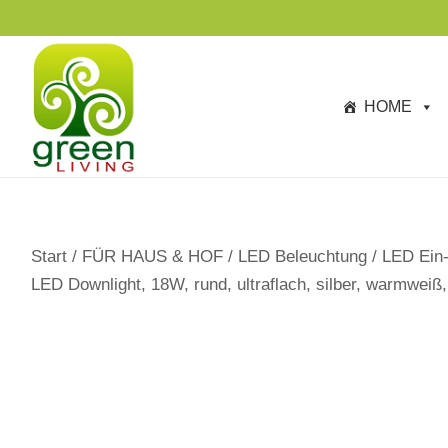
s
p
ri
n
HOME
g
e
n
Start
/
FÜR HAUS & HOF
/
LED Beleuchtung
/
LED Ein-
LED Downlight, 18W, rund, ultraflach, silber, warmweiß