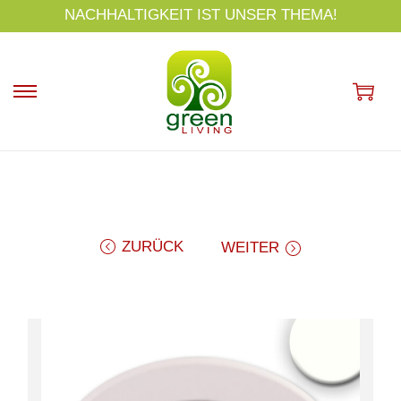
s
NACHHALTIGKEIT IST UNSER THEMA!
p
ri
n
g
e
n
ZURÜCK
WEITER