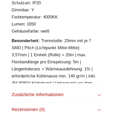
Schutzart: IP20
Dimmbar: Y
Farbtemperatur: 4000KK
Lumen: 1650
Gehäusefarbe: weiß
Besonderheit:
Trennstelle: 25mm mit je 7
SMD | Pitch (Lichtpunkt Mitte-Mitte):
3,57mm | 1 Einheit (Rolle) = 20m | max.
Flexbandlänge pro Einspeisung: 5m |
Längentoleranz + Wärmeausdehnung: 1% |
erforderliche Kühlmasse min. 140 gr/m | inkl.
3M 9080A Klebeband | Untergrund vor dem
Ankleben reinigen und entfetten! Nicht
Zusätzliche Informationen
wieder ablösen! | Es passen die Verbinder
der Gruppe: K2-210 | BESONDERHEIT:
Rezensionen (0)
Anschlusskabel beidseitig