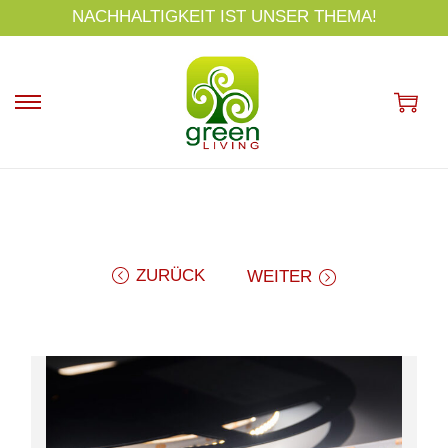
s
NACHHALTIGKEIT IST UNSER THEMA!
p
ri
n
g
e
n
ZURÜCK
WEITER