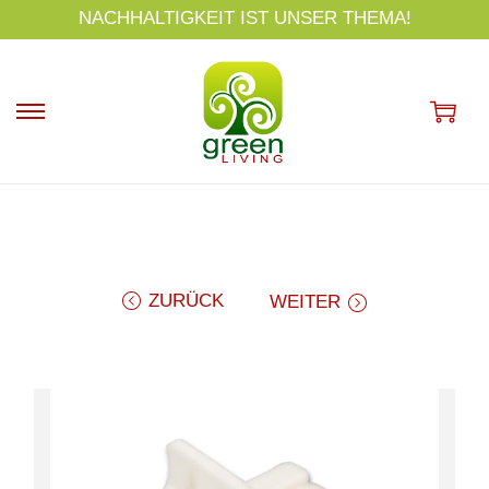
s
NACHHALTIGKEIT IST UNSER THEMA!
p
ri
n
g
e
n
ZURÜCK
WEITER