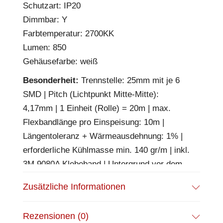
Schutzart: IP20
Dimmbar: Y
Farbtemperatur: 2700KK
Lumen: 850
Gehäusefarbe: weiß
Besonderheit:
Trennstelle: 25mm mit je 6
SMD | Pitch (Lichtpunkt Mitte-Mitte):
4,17mm | 1 Einheit (Rolle) = 20m | max.
Flexbandlänge pro Einspeisung: 10m |
Längentoleranz + Wärmeausdehnung: 1% |
erforderliche Kühlmasse min. 140 gr/m | inkl.
3M 9080A Klebeband | Untergrund vor dem
Ankleben reinigen und entfetten! Nicht
Zusätzliche Informationen
wieder ablösen! | Es passen die Verbinder
der Gruppe: K2-210 | BESONDERHEIT:
Rezensionen (0)
Anschlusskabel beidseitig