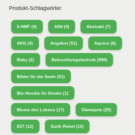
Produkt-Schlagwörter
5-HMF
(4)
A5H
(4)
Abstrakt
(7)
AKG
(4)
Angebot
(51)
Aquion
(6)
Baby
(2)
Beleuchtungstechnik
(590)
Bilder für die Seele
(51)
Bio-Hoodie für Kinder
(1)
Blume des Lebens
(17)
Dämmjute
(25)
E27
(12)
Earth Rebel
(12)