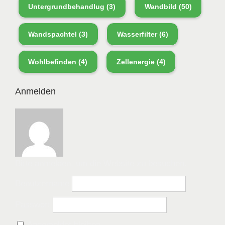
Untergrundbehandlug
(3)
Wandbild
(50)
Wandspachtel
(3)
Wasserfilter
(6)
Wohlbefinden
(4)
Zellenergie
(4)
Anmelden
Bitte anmelden, um die Website zu besuchen.
Benutzername
Passwort
Angemeldet bleiben