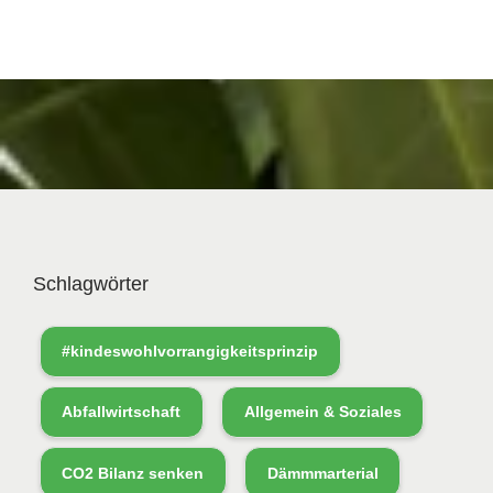
Schlagwörter
#kindeswohlvorrangigkeitsprinzip
Abfallwirtschaft
Allgemein & Soziales
CO2 Bilanz senken
Dämmmarterial