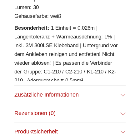
Lumen: 30
Gehäusefarbe: weiß
Besonderheit:
1 Einheit = 0,026m |
Längentoleranz + Wärmeausdehnung: 1% |
inkl. 3M 300LSE Klebeband | Untergrund vor
dem Ankleben reinigen und entfetten! Nicht
wieder ablösen! | Es passen die Verbinder
der Gruppe: C1-210 / C2-210 / K1-210 / K2-
210 | Aderquerschnitt 0,5mm²
EPREL Datenblatt:
Datenblatt
Zusätzliche Informationen
Rezensionen (0)
Produktsicherheit