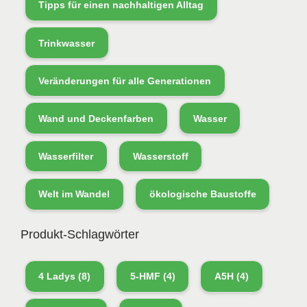
Tipps für einen nachhaltigen Alltag
Trinkwasser
Veränderungen für alle Generationen
Wand und Deckenfarben
Wasser
Wasserfilter
Wasserstoff
Welt im Wandel
ökologische Baustoffe
Produkt-Schlagwörter
4 Ladys
(8)
5-HMF
(4)
A5H
(4)