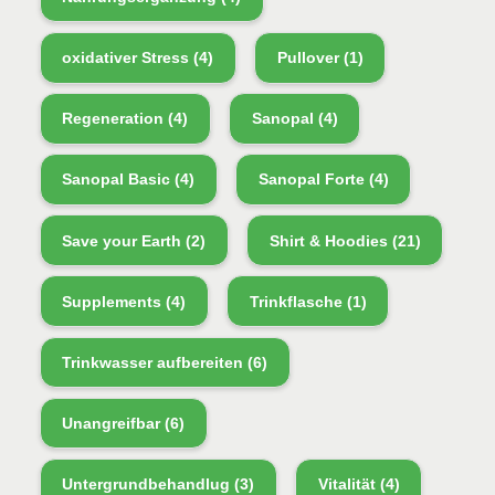
oxidativer Stress
(4)
Pullover
(1)
Regeneration
(4)
Sanopal
(4)
Sanopal Basic
(4)
Sanopal Forte
(4)
Save your Earth
(2)
Shirt & Hoodies
(21)
Supplements
(4)
Trinkflasche
(1)
Trinkwasser aufbereiten
(6)
Unangreifbar
(6)
Untergrundbehandlug
(3)
Vitalität
(4)