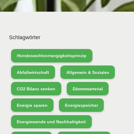
Schlagwörter
#kindeswohlvorrangigkeitsprinzip
Abfallwirtschaft
Allgemein & Soziales
CO2 Bilanz senken
Dämmmarterial
Energie sparen
Energiespeicher
Energiewende und Nachhaltigkeit