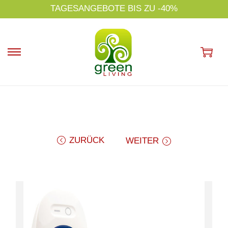
s
TAGESANGEBOTE BIS ZU -40%
p
ri
n
g
e
n
ZURÜCK
WEITER