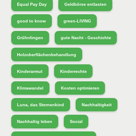
Equal Pay Day
Geldbörse entlasten
good to know
green-LIVING
Grühnlingen
gute Nacht - Geschichte
Holzoberflächenbehandlung
Kinderarmut
Kinderrechte
Klimawandel
Kosten optimieren
Luna, das Sternenkind
Nachhaltigkeit
Nachhaltig leben
Social