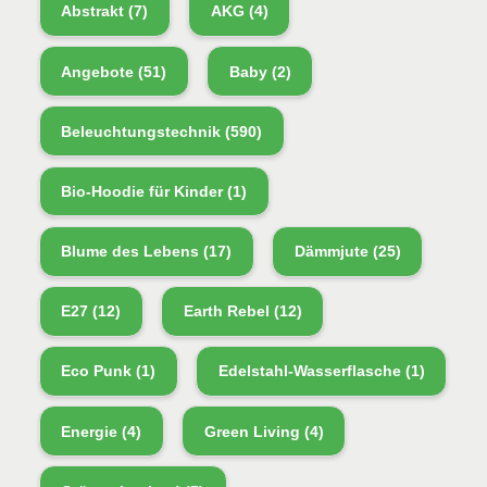
Abstrakt
(7)
AKG
(4)
Angebote
(51)
Baby
(2)
Beleuchtungstechnik
(590)
Bio-Hoodie für Kinder
(1)
Blume des Lebens
(17)
Dämmjute
(25)
E27
(12)
Earth Rebel
(12)
Eco Punk
(1)
Edelstahl-Wasserflasche
(1)
Energie
(4)
Green Living
(4)