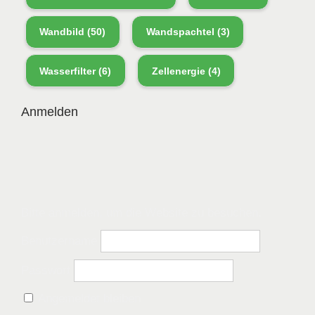
Wandbild
(50)
Wandspachtel
(3)
Wasserfilter
(6)
Zellenergie
(4)
Anmelden
Bitte anmelden, um die Website zu besuchen.
Benutzername
Passwort
Angemeldet bleiben