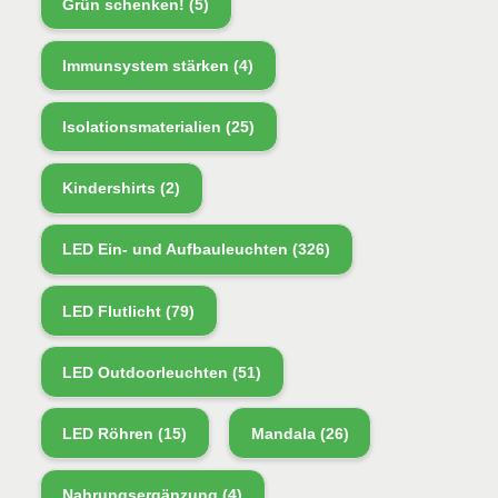
Grün schenken!
(5)
Immunsystem stärken
(4)
Isolationsmaterialien
(25)
Kindershirts
(2)
LED Ein- und Aufbauleuchten
(326)
LED Flutlicht
(79)
LED Outdoorleuchten
(51)
LED Röhren
(15)
Mandala
(26)
Nahrungsergänzung
(4)