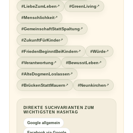
#LiebeZumLeben
#GreenLiving
#Menschlichkeit
#GemeinschaftStattSpaltung
#ZukunftFürKinder
#FriedenBeginntBeiKindern
#Würde
#Verantwortung
#BewusstLeben
#AlteDogmenLoslassen
#BrückenStattMauern
#Neunkirchen
DIREKTE SUCHVARIANTEN ZUM
WICHTIGSTEN HASHTAG
Google allgemein
Facebook via Google