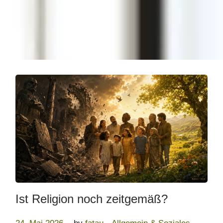
Ist Religion noch zeitgemäß?
.
.
Posted on
Posted in
2