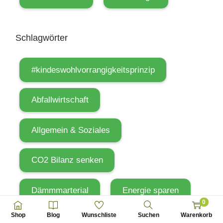
u
n
Schlagwörter
g
e
m
#kindeswohlvorrangigkeitsprinzip
ü
t
Abfallwirtschaft
l
i
Allgemein & Soziales
c
h
CO2 Bilanz senken
m
a
Dämmmarterial
Energie sparen
c
0
h
Shop
Blog
Wunschliste
Suchen
Warenkorb
Energiespeicher
t