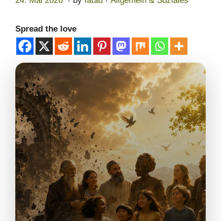
24. Mai 2026
by
fatau
Allgemein & Soziales
4
.
Spread the love
M
a
i
2
0
2
6