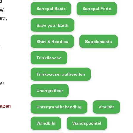
d
Sanopal Basic
Sanopal Forte
W,
rz,
Save your Earth
Shirt & Hoodies
Supplements
.
Trinkflasche
Trinkwasser aufbereiten
ge
Unangreifbar
etzen
Untergrundbehandlug
Vitalität
Wandbild
Wandspachtel