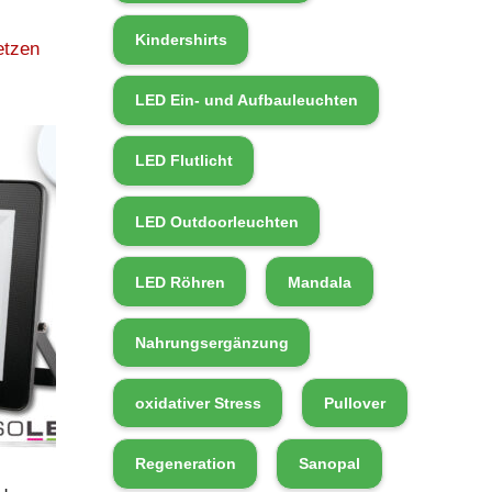
Kindershirts
etzen
LED Ein- und Aufbauleuchten
LED Flutlicht
LED Outdoorleuchten
LED Röhren
Mandala
Nahrungsergänzung
oxidativer Stress
Pullover
Regeneration
Sanopal