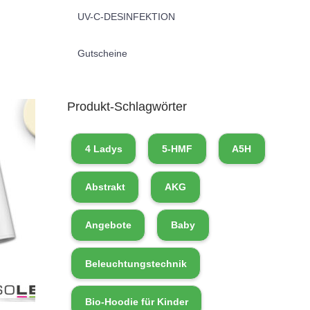
UV-C-DESINFEKTION
Gutscheine
Produkt-Schlagwörter
4 Ladys
5-HMF
A5H
Abstrakt
AKG
Angebote
Baby
Beleuchtungstechnik
Bio-Hoodie für Kinder