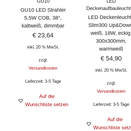
GU10
LED
Deckenaufbauleuch
GU10 LED Strahler
LED Deckenleuch
5,5W COB, 38°,
Slim300 Up&Dow
kaltweiß, dimmbar
weiß, 18W, eckig
€
23,64
300x300mm,
inkl. 20 % MwSt.
warmweiß
€
54,90
zzgl.
Versandkosten
inkl. 20 % MwSt.
Lieferzeit:
3-5 Tage
zzgl.
Versandkosten
Auf die
Wunschliste setzen
Lieferzeit:
3-5 Tage
Auf die
Wunschliste set