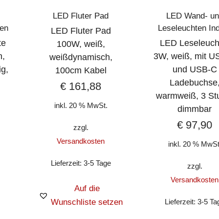
LED Fluter Pad
LED Wand- un
ten
Leseleuchten In
LED Fluter Pad
te
LED Leseleuch
100W, weiß,
n,
3W, weiß, mit U
weißdynamisch,
g,
und USB-C
100cm Kabel
Ladebuchse
€
161,88
warmweiß, 3 St
inkl. 20 % MwSt.
dimmbar
€
97,90
zzgl.
Versandkosten
inkl. 20 % MwSt
Lieferzeit:
3-5 Tage
zzgl.
Versandkosten
Auf die
Wunschliste setzen
Lieferzeit:
3-5 Ta