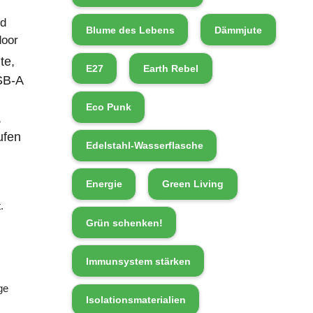
d
Blume des Lebens
Dämmjute
door
te,
E27
Earth Rebel
SB-A
Eco Punk
,
ufen
Edelstahl-Wasserflasche
Energie
Green Living
.
Grün schenken!
Immunsystem stärken
ge
Isolationsmaterialien