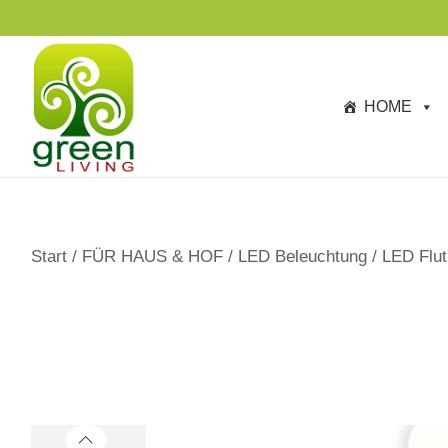
s
p
ri
n
HOME
g
e
n
Start
/
FÜR HAUS & HOF
/
LED Beleuchtung
/
LED Flut