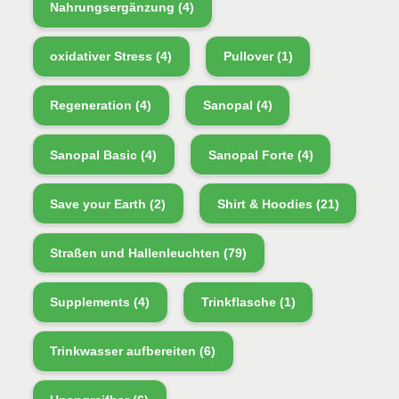
Nahrungsergänzung
(4)
oxidativer Stress
(4)
Pullover
(1)
Regeneration
(4)
Sanopal
(4)
Sanopal Basic
(4)
Sanopal Forte
(4)
Save your Earth
(2)
Shirt & Hoodies
(21)
Straßen und Hallenleuchten
(79)
Supplements
(4)
Trinkflasche
(1)
Trinkwasser aufbereiten
(6)