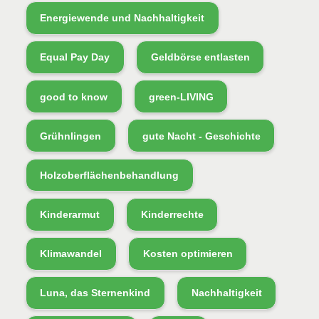
Energiewende und Nachhaltigkeit
Equal Pay Day
Geldbörse entlasten
good to know
green-LIVING
Grühnlingen
gute Nacht - Geschichte
Holzoberflächenbehandlung
Kinderarmut
Kinderrechte
Klimawandel
Kosten optimieren
Luna, das Sternenkind
Nachhaltigkeit