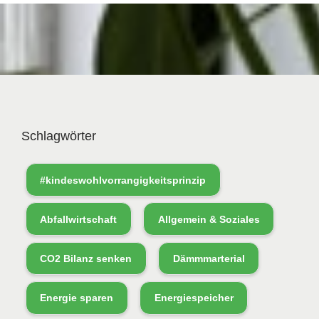
Schlagwörter
#kindeswohlvorrangigkeitsprinzip
Abfallwirtschaft
Allgemein & Soziales
CO2 Bilanz senken
Dämmmarterial
Energie sparen
Energiespeicher