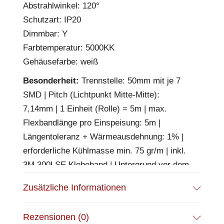
Abstrahlwinkel: 120°
Schutzart: IP20
Dimmbar: Y
Farbtemperatur: 5000KK
Gehäusefarbe: weiß
Besonderheit:
Trennstelle: 50mm mit je 7
SMD | Pitch (Lichtpunkt Mitte-Mitte):
7,14mm | 1 Einheit (Rolle) = 5m | max.
Flexbandlänge pro Einspeisung: 5m |
Längentoleranz + Wärmeausdehnung: 1% |
erforderliche Kühlmasse min. 75 gr/m | inkl.
3M 300LSE Klebeband | Untergrund vor dem
Ankleben reinigen und entfetten! Nicht
Zusätzliche Informationen
wieder ablösen! | Silikon Verguss |
BESONDERHEIT: Anschlusskabel einseitig
Rezensionen (0)