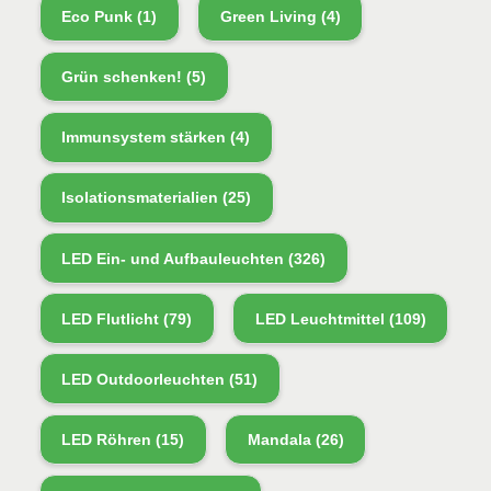
Eco Punk
(1)
Green Living
(4)
Grün schenken!
(5)
Immunsystem stärken
(4)
Isolationsmaterialien
(25)
LED Ein- und Aufbauleuchten
(326)
LED Flutlicht
(79)
LED Leuchtmittel
(109)
LED Outdoorleuchten
(51)
LED Röhren
(15)
Mandala
(26)