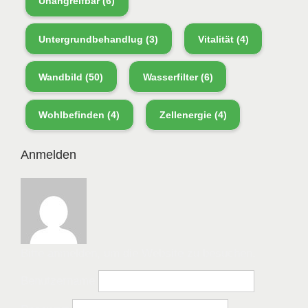
Unangreifbar
(6)
Untergrundbehandlug
(3)
Vitalität
(4)
Wandbild
(50)
Wasserfilter
(6)
Wohlbefinden
(4)
Zellenergie
(4)
Anmelden
Bitte anmelden, um die Website zu besuchen.
Benutzername