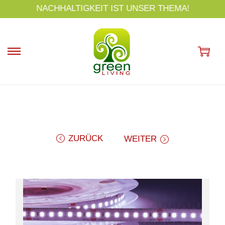
s
NACHHALTIGKEIT IST UNSER THEMA!
p
ri
n
g
e
n
ZURÜCK
WEITER