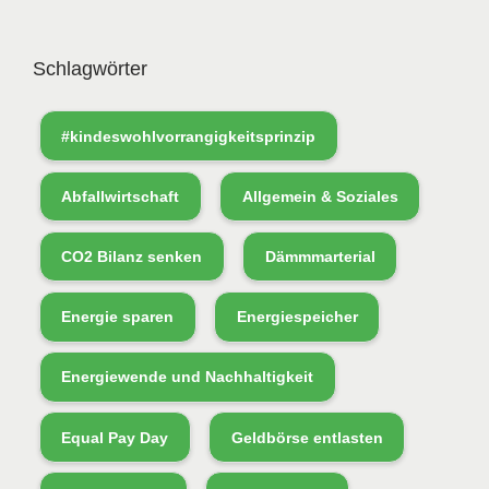
Schlagwörter
#kindeswohlvorrangigkeitsprinzip
Abfallwirtschaft
Allgemein & Soziales
CO2 Bilanz senken
Dämmmarterial
Energie sparen
Energiespeicher
Energiewende und Nachhaltigkeit
Equal Pay Day
Geldbörse entlasten