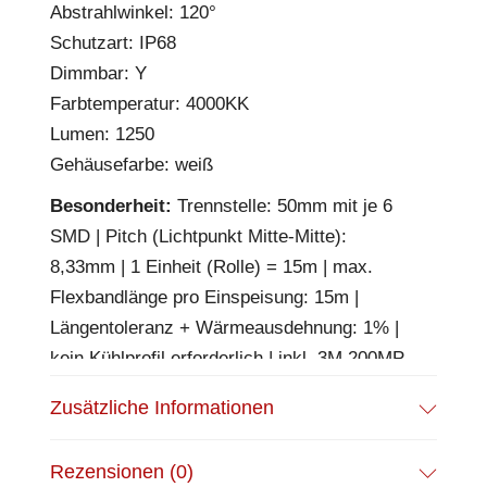
Abstrahlwinkel: 120°
Schutzart: IP68
Dimmbar: Y
Farbtemperatur: 4000KK
Lumen: 1250
Gehäusefarbe: weiß
Besonderheit:
Trennstelle: 50mm mit je 6
SMD | Pitch (Lichtpunkt Mitte-Mitte):
8,33mm | 1 Einheit (Rolle) = 15m | max.
Flexbandlänge pro Einspeisung: 15m |
Längentoleranz + Wärmeausdehnung: 1% |
kein Kühlprofil erforderlich | inkl. 3M 200MP
Klebeband | Untergrund vor dem Ankleben
Zusätzliche Informationen
reinigen und entfetten! Nicht wieder ablösen!
| Silikon Verguss | Es passen die Verbinder
Rezensionen (0)
der Gruppe: O1-212 | BESONDERHEIT: