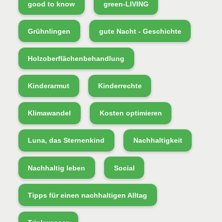
good to know
green-LIVING
Grühnlingen
gute Nacht - Geschichte
Holzoberflächenbehandlung
Kinderarmut
Kinderrechte
Klimawandel
Kosten optimieren
Luna, das Sternenkind
Nachhaltigkeit
Nachhaltig leben
Social
Tipps für einen nachhaltigen Alltag