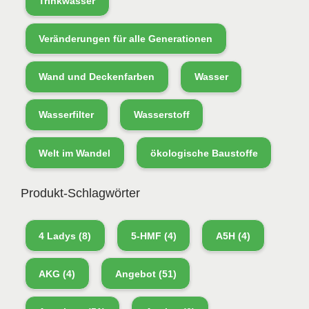
Trinkwasser
Veränderungen für alle Generationen
Wand und Deckenfarben
Wasser
Wasserfilter
Wasserstoff
Welt im Wandel
ökologische Baustoffe
Produkt-Schlagwörter
4 Ladys
(8)
5-HMF
(4)
A5H
(4)
AKG
(4)
Angebot
(51)