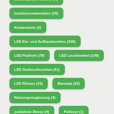
Isolationsmaterialien
(25)
Kindershirts
(2)
LED Ein- und Aufbauleuchten
(326)
LED Flutlicht
(79)
LED Leuchtmittel
(109)
LED Outdoorleuchten
(51)
LED Röhren
(15)
Mandala
(26)
Nahrungsergänzung
(4)
oxidativer Stress
(4)
Pullover
(1)