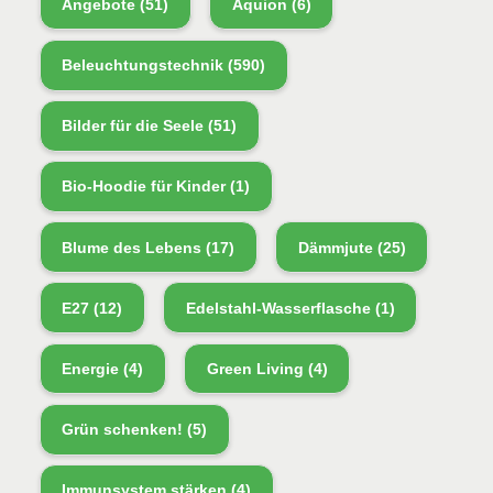
Angebote
(51)
Aquion
(6)
Beleuchtungstechnik
(590)
Bilder für die Seele
(51)
Bio-Hoodie für Kinder
(1)
Blume des Lebens
(17)
Dämmjute
(25)
E27
(12)
Edelstahl-Wasserflasche
(1)
Energie
(4)
Green Living
(4)
Grün schenken!
(5)
Immunsystem stärken
(4)