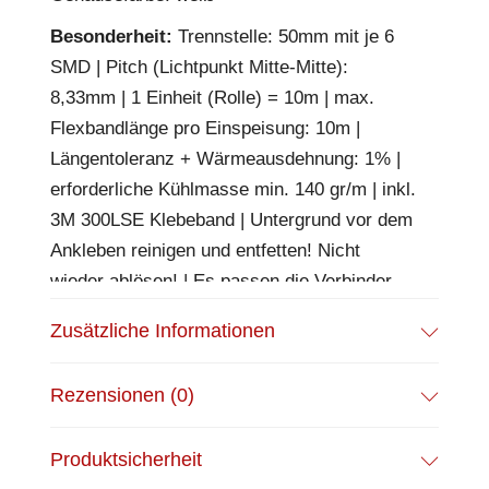
Besonderheit:
Trennstelle: 50mm mit je 6
SMD | Pitch (Lichtpunkt Mitte-Mitte):
8,33mm | 1 Einheit (Rolle) = 10m | max.
Flexbandlänge pro Einspeisung: 10m |
Längentoleranz + Wärmeausdehnung: 1% |
erforderliche Kühlmasse min. 140 gr/m | inkl.
3M 300LSE Klebeband | Untergrund vor dem
Ankleben reinigen und entfetten! Nicht
wieder ablösen! | Es passen die Verbinder
der Gruppe: C2-410 | BESONDERHEIT:
Zusätzliche Informationen
Anschlusskabel beidseitig
EPREL Datenblatt:
Datenblatt
Rezensionen (0)
Produktsicherheit