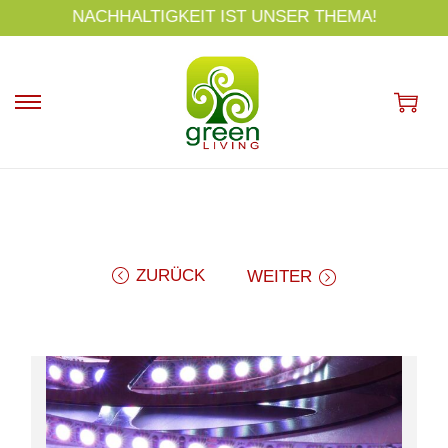
s
NACHHALTIGKEIT IST UNSER THEMA!
p
ri
n
g
e
n
ZURÜCK
WEITER