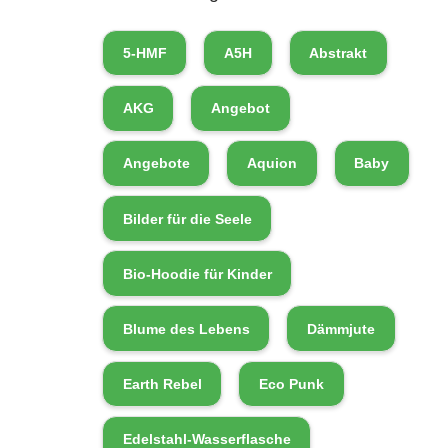
5-HMF
A5H
Abstrakt
AKG
Angebot
Angebote
Aquion
Baby
Bilder für die Seele
Bio-Hoodie für Kinder
Blume des Lebens
Dämmjute
Earth Rebel
Eco Punk
Edelstahl-Wasserflasche