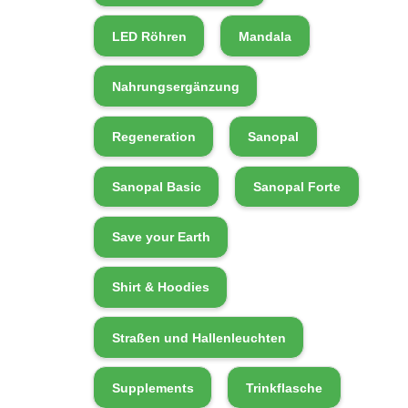
LED Röhren
Mandala
Nahrungsergänzung
Regeneration
Sanopal
Sanopal Basic
Sanopal Forte
Save your Earth
Shirt & Hoodies
Straßen und Hallenleuchten
Supplements
Trinkflasche