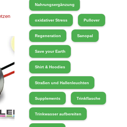
Nahrungsergänzung
etzen
oxidativer Stress
Pullover
Regeneration
Sanopal
Save your Earth
Shirt & Hoodies
Straßen und Hallenleuchten
Supplements
Trinkflasche
Trinkwasser aufbereiten