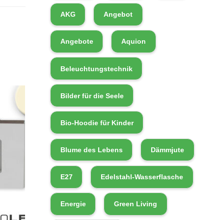
AKG
Angebot
Angebote
Aquion
Beleuchtungstechnik
Bilder für die Seele
Bio-Hoodie für Kinder
Blume des Lebens
Dämmjute
E27
Edelstahl-Wasserflasche
Energie
Green Living