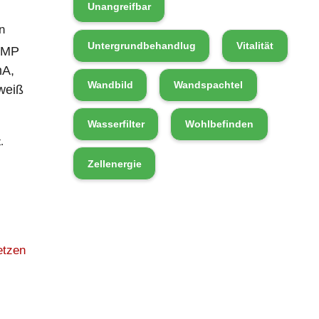
Unangreifbar
n
Untergrundbehandlug
Vitalität
AMP
mA,
Wandbild
Wandspachtel
weiß
Wasserfilter
Wohlbefinden
.
Zellenergie
etzen