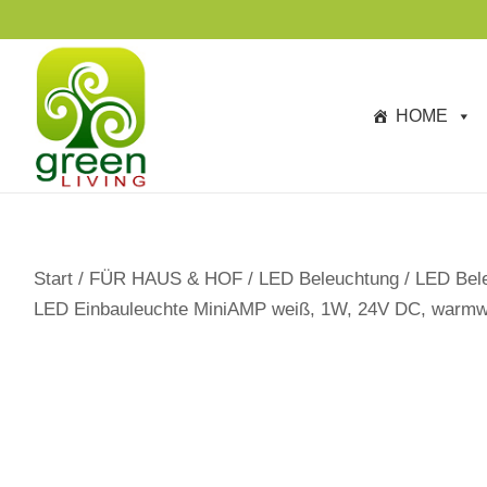
s
p
ri
n
HOME
g
e
n
Start
/
FÜR HAUS & HOF
/
LED Beleuchtung
/
LED Bele
LED Einbauleuchte MiniAMP weiß, 1W, 24V DC, warmwe