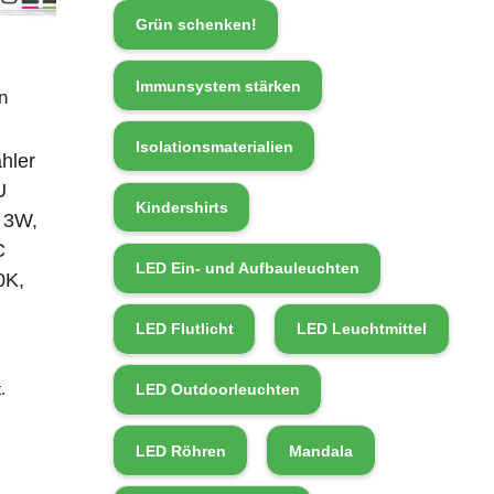
Grün schenken!
Immunsystem stärken
n
Isolationsmaterialien
hler
U
Kindershirts
, 3W,
C
LED Ein- und Aufbauleuchten
0K,
LED Flutlicht
LED Leuchtmittel
.
LED Outdoorleuchten
LED Röhren
Mandala