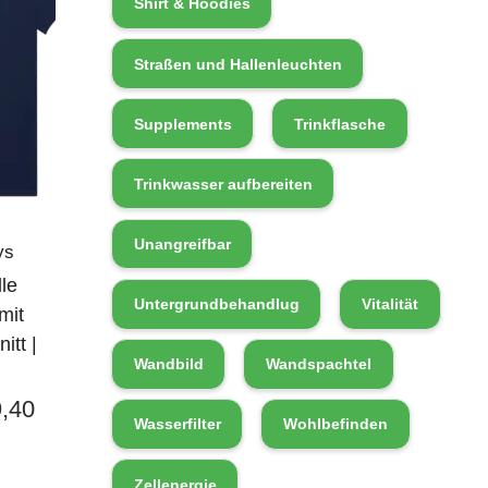
Shirt & Hoodies
Straßen und Hallenleuchten
Supplements
Trinkflasche
Trinkwasser aufbereiten
Unangreifbar
ys
le
Untergrundbehandlug
Vitalität
mit
itt |
Wandbild
Wandspachtel
,40
Wasserfilter
Wohlbefinden
Zellenergie