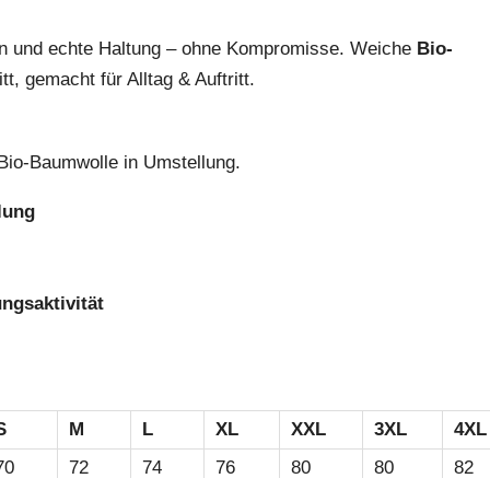
zen und echte Haltung – ohne Kompromisse. Weiche
Bio-
, gemacht für Alltag & Auftritt.
 Bio-Baumwolle in Umstellung.
lung
ngsaktivität
S
M
L
XL
XXL
3XL
4XL
70
72
74
76
80
80
82