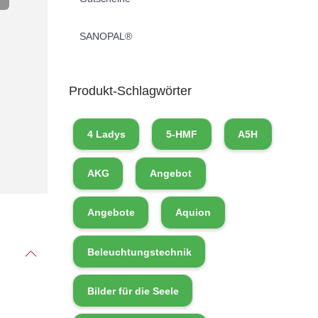
SANOPAL®
Produkt-Schlagwörter
4 Ladys
5-HMF
A5H
AKG
Angebot
Angebote
Aquion
Beleuchtungstechnik
Bilder für die Seele