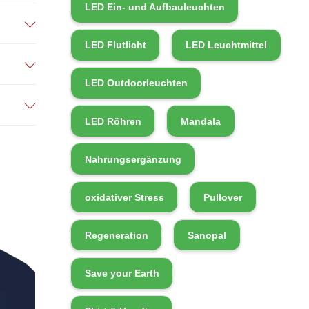
LED Ein- und Aufbauleuchten
LED Flutlicht
LED Leuchtmittel
3
LED Outdoorleuchten
1
LED Röhren
Mandala
6
Nahrungsergänzung
oxidativer Stress
Pullover
Regeneration
Sanopal
Save your Earth