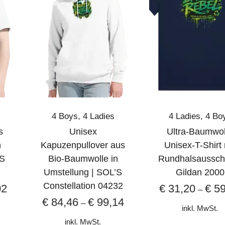
4 Boys
,
4 Ladies
4 Ladies
,
4 Bo
s
Unisex
Ultra-Baumwol
n
Kapuzenpullover aus
Unisex-T-Shirt 
’S
Bio-Baumwolle in
Rundhalsausschn
Umstellung | SOL’S
Gildan 2000
Constellation 04232
02
€
31,20
€
59
–
€
84,46
€
99,14
–
inkl. MwSt.
inkl. MwSt.