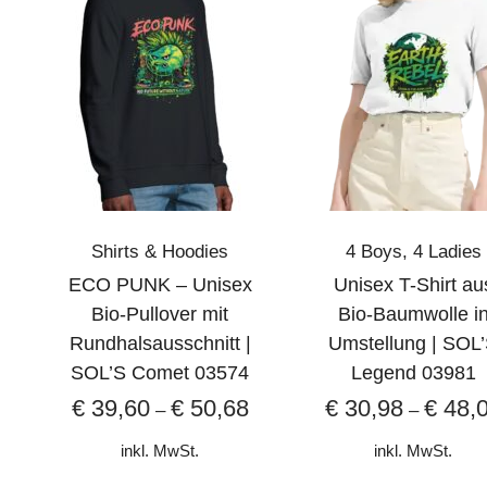
Shirts & Hoodies
4 Boys
,
4 Ladies
ECO PUNK – Unisex
Unisex T-Shirt au
Bio-Pullover mit
Bio-Baumwolle i
Rundhalsausschnitt |
Umstellung | SOL
SOL’S Comet 03574
Legend 03981
€
39,60
€
50,68
€
30,98
€
48,
–
–
inkl. MwSt.
inkl. MwSt.