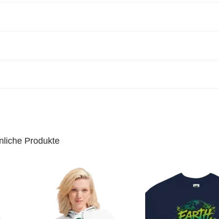
104
110
116
122
134
134
140
52
55
58
61
67
67
70
M
L
XL
XXL
3XL
4XL
7.6
28.3
29.1
29.9
31.5
31.5
32.
0.9
43.3
45.7
48
52.8
52.8
55.
0.5
21.7
22.8
24
26.4
26.4
27.
st die perfekte Kombination aus Komfort, Stil und
nliche Produkte
der Maschine waschen.
mperatur trocknen oder zum Trocknen aufhängen.
eit des Stoffes zu erhalten, sollte das T-Shirt an einem
t werden.