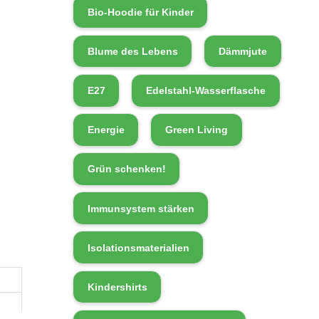
Bio-Hoodie für Kinder
Blume des Lebens
Dämmjute
E27
Edelstahl-Wasserflasche
Energie
Green Living
Grün schenken!
Immunsystem stärken
Isolationsmaterialien
Kindershirts