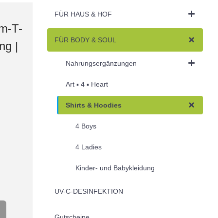
FÜR HAUS & HOF
m-T-
FÜR BODY & SOUL
ng |
Nahrungsergänzungen
Art ▪︎ 4 ▪︎ Heart
Shirts & Hoodies
4 Boys
4 Ladies
Kinder- und Babykleidung
UV-C-DESINFEKTION
Gutscheine