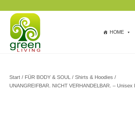
s
p
ri
n
HOME
g
e
n
Start
/
FÜR BODY & SOUL
/
Shirts & Hoodies
/
UNANGREIFBAR. NICHT VERHANDELBAR. – Unisex Langa