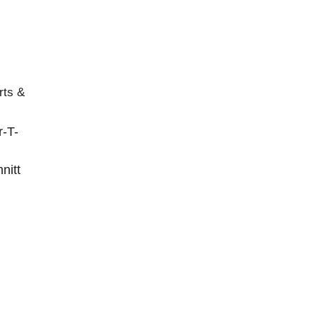
rts &
-T-
nitt