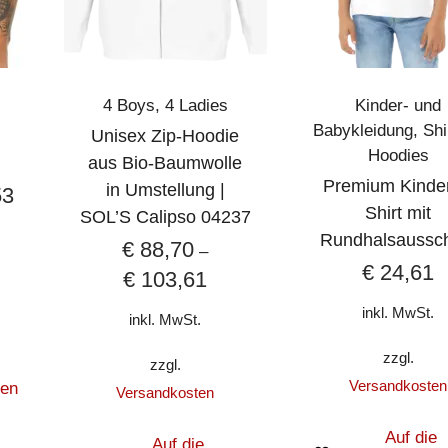
4 Boys
,
4 Ladies
Kinder- und
Babykleidung
,
Shi
Unisex Zip-Hoodie
Hoodies
aus Bio-Baumwolle
Premium Kinder
in Umstellung |
53
Shirt mit
SOL’S Calipso 04237
Rundhalsaussch
€
88,70
–
€
24,61
€
103,61
inkl. MwSt.
inkl. MwSt.
zzgl.
zzgl.
Versandkosten
zen
Versandkosten
Auf die
Auf die