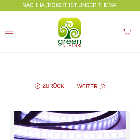
s
NACHHALTIGKEIT IST UNSER THEMA!
p
ri
n
g
e
n
ZURÜCK
WEITER