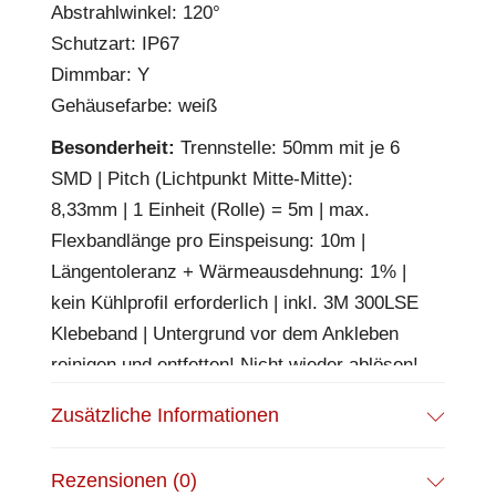
Abstrahlwinkel: 120°
Schutzart: IP67
Dimmbar: Y
Gehäusefarbe: weiß
Besonderheit:
Trennstelle: 50mm mit je 6
SMD | Pitch (Lichtpunkt Mitte-Mitte):
8,33mm | 1 Einheit (Rolle) = 5m | max.
Flexbandlänge pro Einspeisung: 10m |
Längentoleranz + Wärmeausdehnung: 1% |
kein Kühlprofil erforderlich | inkl. 3M 300LSE
Klebeband | Untergrund vor dem Ankleben
reinigen und entfetten! Nicht wieder ablösen!
| Silikon Verguss | BESONDERHEIT:
Zusätzliche Informationen
Anschlusskabel einseitig
EPREL Datenblatt:
Datenblatt
Rezensionen (0)