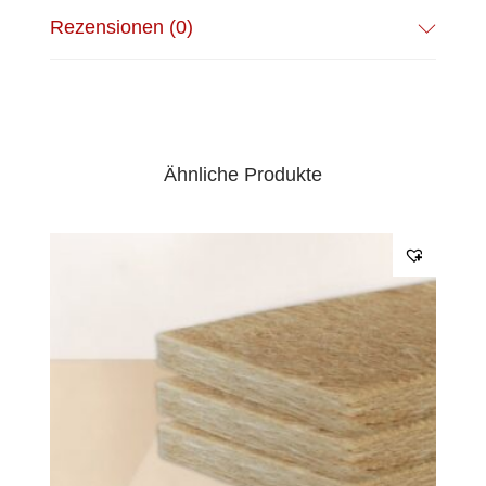
Fassadendämmung unter Putzträger
Rezensionen (0)
oder unter hinterlüfteter Holzschalung
zur raumseitigen zusätzlichen
Klimaverbesserung/Installationsebene
Kombination zu jeglichem Dämmstoff
Standardgröße: 1200 x 600 mm
Ähnliche Produkte
Ab 10 Paketen in einer Stärke kann man –
ohne Aufpreis – eine
beliebige
Breite
zwischen 40cm und
120cm
wünschen
.