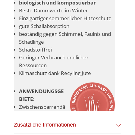
biologisch und kompostierbar
Beste Dämmwerte im Winter
Einzigartiger sommerlicher Hitzeschutz
gute Schallabsorption
beständig gegen Schimmel, Fäulnis und
Schädlinge
Schadstofffrei
Geringer Verbrauch endlicher
Ressourcen
Klimaschutz dank Recyling Jute
ANWENDUNGSGE
BIETE:
Zwischensparrendä
mmung
Dach/Wand/Fußbo
Zusätzliche Informationen
den