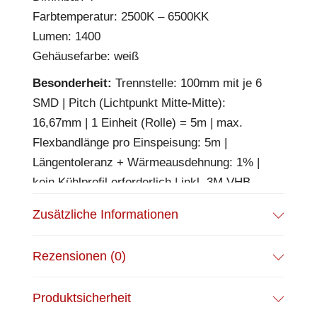
Farbtemperatur: 2500K – 6500KK
Lumen: 1400
Gehäusefarbe: weiß
Besonderheit:
Trennstelle: 100mm mit je 6
SMD | Pitch (Lichtpunkt Mitte-Mitte):
16,67mm | 1 Einheit (Rolle) = 5m | max.
Flexbandlänge pro Einspeisung: 5m |
Längentoleranz + Wärmeausdehnung: 1% |
kein Kühlprofil erforderlich | inkl. 3M VHB
Klebeband | Untergrund vor dem Ankleben
Zusätzliche Informationen
reinigen und entfetten! Nicht wieder ablösen!
| Silikon Verguss | BESONDERHEIT:
Rezensionen (0)
Anschlusskabel beidseitig
EPREL Datenblatt:
Datenblatt
Produktsicherheit