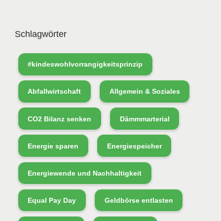
Schlagwörter
#kindeswohlvorrangigkeitsprinzip
Abfallwirtschaft
Allgemein & Soziales
CO2 Bilanz senken
Dämmmarterial
Energie sparen
Energiespeicher
Energiewende und Nachhaltigkeit
Equal Pay Day
Geldbörse entlasten