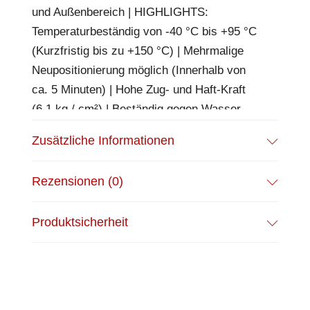
und Außenbereich | HIGHLIGHTS:
Temperaturbeständig von -40 °C bis +95 °C
(Kurzfristig bis zu +150 °C) | Mehrmalige
Neupositionierung möglich (Innerhalb von
ca. 5 Minuten) | Hohe Zug- und Haft-Kraft
(6,1 kg / cm²) | Beständig gegen Wasser,
schwache Säuren und Witterungseinflüsse |
Zusätzliche Informationen
Dauerelastisch (Bruchdehnung: 220 %) |
Nimmt praktisch keine Feuchtigkeit auf
Rezensionen (0)
(Geschlossene Zellstruktur) | Klebefläche
muss zuvor entfettet werden
Produktsicherheit