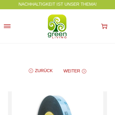
s
NACHHALTIGKEIT IST UNSER THEMA!
p
ri
n
g
e
n
ZURÜCK
WEITER