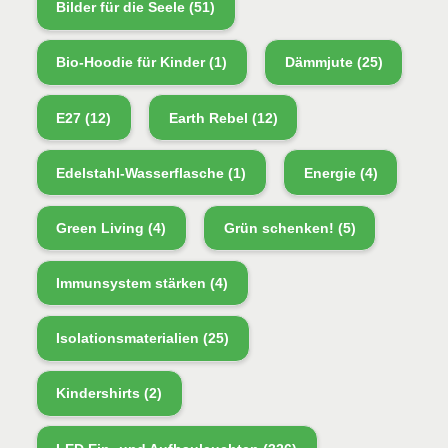
Bilder für die Seele
(51)
Bio-Hoodie für Kinder
(1)
Dämmjute
(25)
E27
(12)
Earth Rebel
(12)
Edelstahl-Wasserflasche
(1)
Energie
(4)
Green Living
(4)
Grün schenken!
(5)
Immunsystem stärken
(4)
Isolationsmaterialien
(25)
Kindershirts
(2)