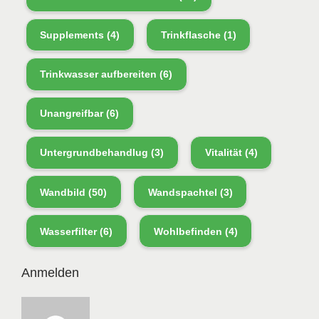
Supplements
(4)
Trinkflasche
(1)
Trinkwasser aufbereiten
(6)
Unangreifbar
(6)
Untergrundbehandlug
(3)
Vitalität
(4)
Wandbild
(50)
Wandspachtel
(3)
Wasserfilter
(6)
Wohlbefinden
(4)
Anmelden