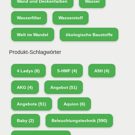
Wand und Deckenfarben
Wasser
Wasserfilter
Wasserstoff
Welt im Wandel
ökologische Baustoffe
Produkt-Schlagwörter
4 Ladys
(8)
5-HMF
(4)
A5H
(4)
AKG
(4)
Angebot
(51)
Angebote
(51)
Aquion
(6)
Baby
(2)
Beleuchtungstechnik
(590)