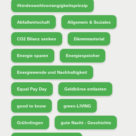
#kindeswohlvorrangigkeitsprinzip
Abfallwirtschaft
Allgemein & Soziales
CO2 Bilanz senken
Dämmmarterial
Energie sparen
Energiespeicher
Energiewende und Nachhaltigkeit
Equal Pay Day
Geldbörse entlasten
good to know
green-LIVING
Grühnlingen
gute Nacht - Geschichte