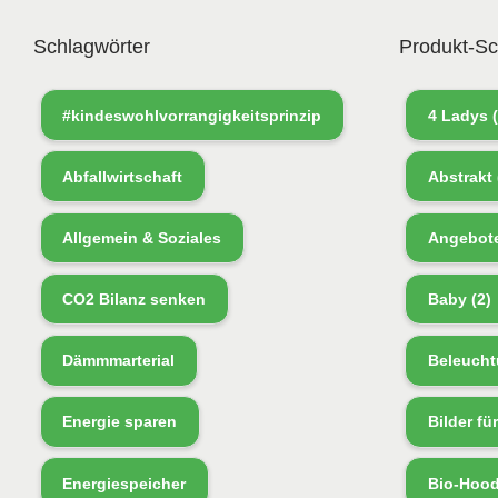
Schlagwörter
Produkt-Sc
#kindeswohlvorrangigkeitsprinzip
4 Ladys
(
Abfallwirtschaft
Abstrakt
Allgemein & Soziales
Angebot
CO2 Bilanz senken
Baby
(2)
Dämmmarterial
Beleucht
Energie sparen
Bilder fü
Energiespeicher
Bio-Hood