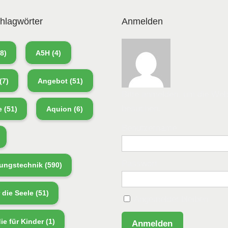
hlagwörter
Anmelden
8)
A5H
(4)
(7)
Angebot
(51)
Bitte anmelden, um die Web
besuchen.
e
(51)
Aquion
(6)
Benutzername
Passwort
ungstechnik
(590)
r die Seele
(51)
Angemeldet bleiben
ie für Kinder
(1)