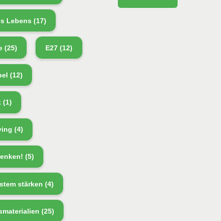
es Lebens
(17)
e
(25)
E27
(12)
bel
(12)
k
(1)
ving
(4)
enken!
(5)
tem stärken
(4)
smaterialien
(25)