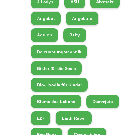
4 Ladys
A5H
Abstrakt
Angebot
Angebote
Aquion
Baby
Beleuchtungstechnik
Bilder für die Seele
Bio-Hoodie für Kinder
Blume des Lebens
Dämmjute
E27
Earth Rebel
Eco Punk
Green Living