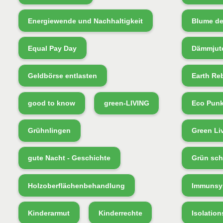
Energiewende und Nachhaltigkeit
Blume d
Equal Pay Day
Dämmjut
Geldbörse entlasten
Earth Re
good to know
green-LIVING
Eco Pun
Grühnlingen
Green Li
gute Nacht - Geschichte
Grün sch
Holzoberflächenbehandlung
Immunsys
Kinderarmut
Kinderrechte
Isolation