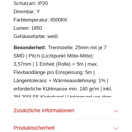
Schutzart: IP20
Dimmbar: Y
Farbtemperatur: 6500KK
Lumen: 1850
Gehäusefarbe: weiß
Besonderheit:
Trennstelle: 25mm mit je 7
SMD | Pitch (Lichtpunkt Mitte-Mitte):
3,57mm | 1 Einheit (Rolle) = 5m | max.
Flexbandlänge pro Einspeisung: 5m |
Längentoleranz + Wärmeausdehnung: 1% |
erforderliche Kühlmasse min. 140 gr/m | inkl.
3M 300LSE Klebeband | Untergrund vor dem
Ankleben reinigen und entfetten! Nicht
Zusätzliche Informationen
wieder ablösen! | Es passen die Verbinder
der Gruppe: K2-210 | BESONDERHEIT:
Produktsicherheit
Anschlusskabel beidseitig