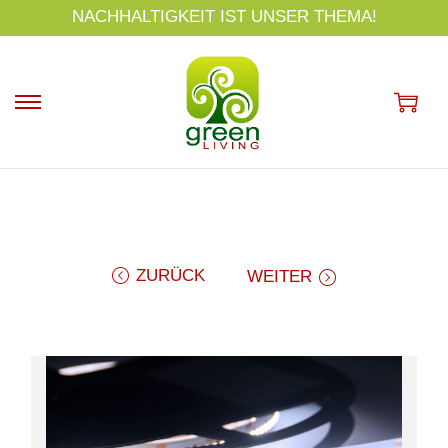
s
NACHHALTIGKEIT IST UNSER THEMA!
p
ri
n
g
e
n
ZURÜCK
WEITER