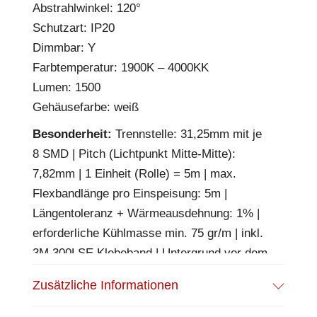
Abstrahlwinkel: 120°
Schutzart: IP20
Dimmbar: Y
Farbtemperatur: 1900K – 4000KK
Lumen: 1500
Gehäusefarbe: weiß
Besonderheit:
Trennstelle: 31,25mm mit je
8 SMD | Pitch (Lichtpunkt Mitte-Mitte):
7,82mm | 1 Einheit (Rolle) = 5m | max.
Flexbandlänge pro Einspeisung: 5m |
Längentoleranz + Wärmeausdehnung: 1% |
erforderliche Kühlmasse min. 75 gr/m | inkl.
3M 300LSE Klebeband | Untergrund vor dem
Ankleben reinigen und entfetten! Nicht
Zusätzliche Informationen
wieder ablösen! | Es passen die Verbinder
der Gruppe: K2-310-V1 | BESONDERHEIT: