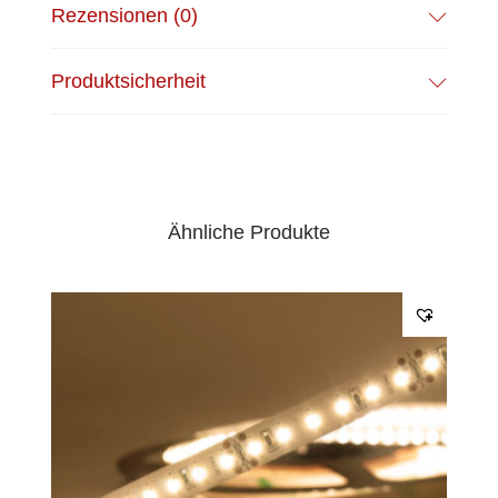
Rezensionen (0)
Anschlusskabel einseitig
EPREL Datenblatt:
Datenblatt
Produktsicherheit
Ähnliche Produkte