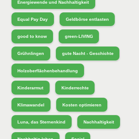
Energiewende und Nachhaltigkeit
Equal Pay Day
Geldbörse entlasten
good to know
green-LIVING
Grühnlingen
gute Nacht - Geschichte
Holzoberflächenbehandlung
Kinderarmut
Kinderrechte
Klimawandel
Kosten optimieren
Luna, das Sternenkind
Nachhaltigkeit