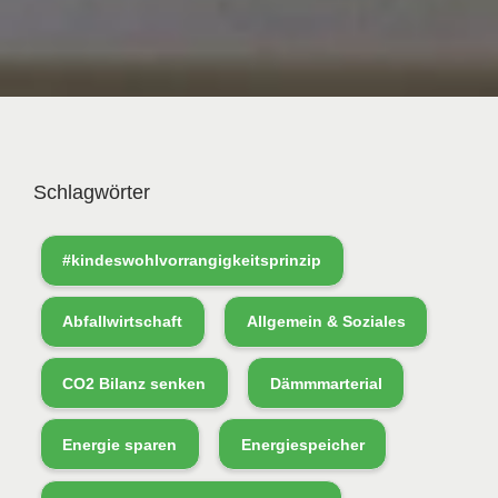
Schlagwörter
#kindeswohlvorrangigkeitsprinzip
Abfallwirtschaft
Allgemein & Soziales
CO2 Bilanz senken
Dämmmarterial
Energie sparen
Energiespeicher