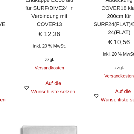
Endkappe EC50 alu
Abdeckung
für SURF/DIVE24 in
COVER18 kla
Verbindung mit
200cm für
VE
COVER13
SURF24(FLAT)/
24(FLAT)
€
12,36
€
10,56
inkl. 20 % MwSt.
inkl. 20 % MwSt
zzgl.
zzgl.
Versandkosten
Versandkosten
Auf die
Auf die
Wunschliste setzen
zen
Wunschliste s