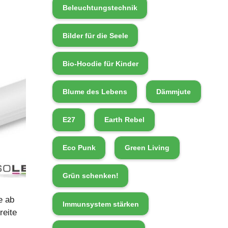
Beleuchtungstechnik
Bilder für die Seele
Bio-Hoodie für Kinder
Blume des Lebens
Dämmjute
E27
Earth Rebel
Eco Punk
Green Living
Grün schenken!
e ab
Immunsystem stärken
eite