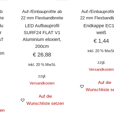
ab
Auf-/Einbauprofile ab
Auf-/Einbauprofil
te
22 mm Flexbandbreite
22 mm Flexbandbr
lu
LED Aufbauprofil
Endkappe EC
r
SURF24 FLAT V1
weiß
AT
Aluminium eloxiert,
€
1,44
200cm
inkl. 20 % MwSt
en
€
26,88
zzgl.
inkl. 20 % MwSt.
Versandkosten
zzgl.
Auf die
Versandkosten
Wunschliste s
Auf die
Wunschliste setzen
zen