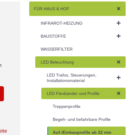
FÜR HAUS & HOF
INFRAROT-HEIZUNG
BAUSTOFFE
WASSERFILTER
LED Beleuchtung
m
LED Trafos, Steuerungen,
Installationsmaterial
LED Flexbänder und Profile
Treppenprofile
Begeh- und befahrbare Profile
ite
Auf-/Einbauprofile ab 22 mm