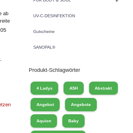
e ab
UV-C-DESINFEKTION
eite
105
Gutscheine
SANOPAL®
.
Produkt-Schlagwörter
4 Ladys
A5H
Abstrakt
etzen
Angebot
Angebote
Aquion
Baby