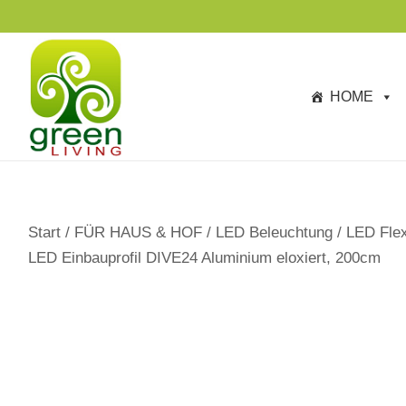
s
p
ri
n
HOME
g
e
n
Start
/
FÜR HAUS & HOF
/
LED Beleuchtung
/
LED Flex
LED Einbauprofil DIVE24 Aluminium eloxiert, 200cm