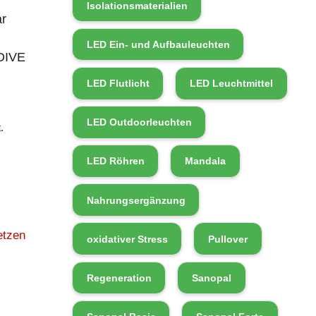
Isolationsmaterialien
r
LED Ein- und Aufbauleuchten
DIVE
LED Flutlicht
LED Leuchtmittel
LED Outdoorleuchten
.
LED Röhren
Mandala
Nahrungsergänzung
etzen
oxidativer Stress
Pullover
Regeneration
Sanopal