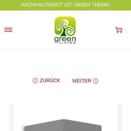
s
NACHHALTIGKEIT IST UNSER THEMA!
p
ri
n
g
e
n
ZURÜCK
WEITER