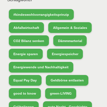
#kindeswohlvorrangigkeitsprinzip
Abfallwirtschaft
Allgemein & Soziales
CO2 Bilanz senken
Dämmmarterial
Energie sparen
Energiespeicher
Energiewende und Nachhaltigkeit
Equal Pay Day
Geldbörse entlasten
good to know
green-LIVING
Grühnlingen
gute Nacht - Geschichte