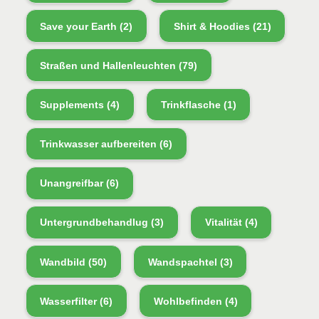
Save your Earth
(2)
Shirt & Hoodies
(21)
Straßen und Hallenleuchten
(79)
Supplements
(4)
Trinkflasche
(1)
Trinkwasser aufbereiten
(6)
Unangreifbar
(6)
Untergrundbehandlug
(3)
Vitalität
(4)
Wandbild
(50)
Wandspachtel
(3)
Wasserfilter
(6)
Wohlbefinden
(4)