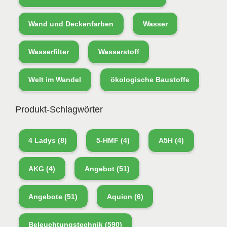
Wand und Deckenfarben
Wasser
Wasserfilter
Wasserstoff
Welt im Wandel
ökologische Baustoffe
Produkt-Schlagwörter
4 Ladys
(8)
5-HMF
(4)
A5H
(4)
AKG
(4)
Angebot
(51)
Angebote
(51)
Aquion
(6)
Beleuchtungstechnik
(590)