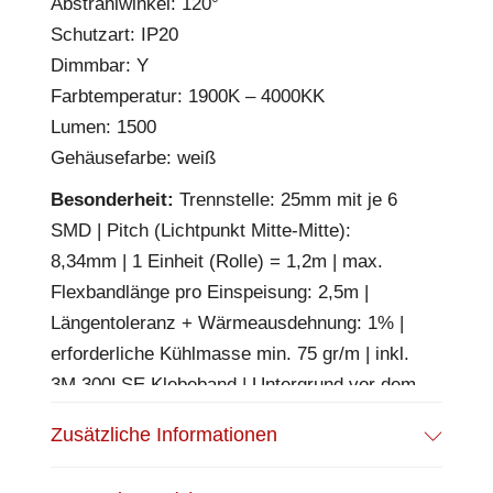
Abstrahlwinkel: 120°
Schutzart: IP20
Dimmbar: Y
Farbtemperatur: 1900K – 4000KK
Lumen: 1500
Gehäusefarbe: weiß
Besonderheit:
Trennstelle: 25mm mit je 6
SMD | Pitch (Lichtpunkt Mitte-Mitte):
8,34mm | 1 Einheit (Rolle) = 1,2m | max.
Flexbandlänge pro Einspeisung: 2,5m |
Längentoleranz + Wärmeausdehnung: 1% |
erforderliche Kühlmasse min. 75 gr/m | inkl.
3M 300LSE Klebeband | Untergrund vor dem
Ankleben reinigen und entfetten! Nicht
Zusätzliche Informationen
wieder ablösen! | Es passen die Verbinder
der Gruppe: C2-210 / K1-210 / K2-210 |