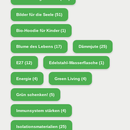
Bilder für die Seele
(51)
Bio-Hoodie für Kinder
(1)
Blume des Lebens
(17)
Dämmjute
(25)
E27
(12)
Edelstahl-Wasserflasche
(1)
Energie
(4)
Green Living
(4)
Grün schenken!
(5)
Immunsystem stärken
(4)
Isolationsmaterialien
(25)