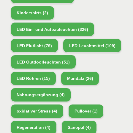
Kindershirts
(2)
LED Ein- und Aufbauleuchten
(326)
LED Flutlicht
(79)
LED Leuchtmittel
(109)
LED Outdoorleuchten
(51)
LED Röhren
(15)
Mandala
(26)
Nahrungsergänzung
(4)
oxidativer Stress
(4)
Pullover
(1)
Regeneration
(4)
Sanopal
(4)