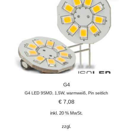
G4
G4 LED 9SMD, 1,5W, warmweiß, Pin seitlich
€
7,08
inkl. 20 % MwSt.
zzgl.