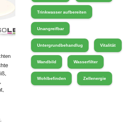
Trinkwasser aufbereiten
Unangreifbar
Untergrundbehandlug
Vitalität
chten
Wandbild
Wasserfilter
hte
iß,
Wohlbefinden
Zellenergie
,
t,
.