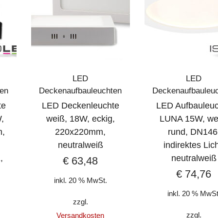
LED
LED
ten
Deckenaufbauleuchten
Deckenaufbauleu
te
LED Deckenleuchte
LED Aufbauleuc
,
weiß, 18W, eckig,
LUNA 15W, we
m,
220x220mm,
rund, DN146
neutralweiß
indirektes Lich
,
neutralweiß
€
63,48
€
74,76
inkl. 20 % MwSt.
inkl. 20 % MwSt
zzgl.
zzgl.
Versandkosten