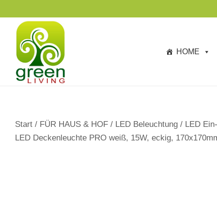
s
p
ri
n
HOME
g
e
n
Start
/
FÜR HAUS & HOF
/
LED Beleuchtung
/
LED Ein-
LED Deckenleuchte PRO weiß, 15W, eckig, 170x170mm