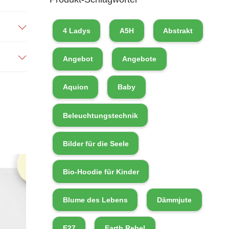
4 Ladys
A5H
Abstrakt
Angebot
Angebote
Aquion
Baby
Beleuchtungstechnik
Bilder für die Seele
Bio-Hoodie für Kinder
Blume des Lebens
Dämmjute
E27
Earth Rebel