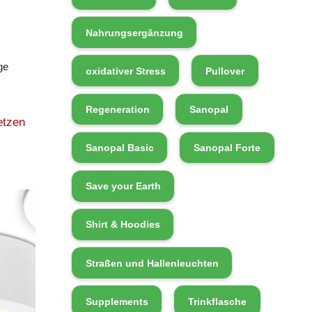
Nahrungsergänzung
ge
oxidativer Stress
Pullover
Regeneration
Sanopal
etzen
Sanopal Basic
Sanopal Forte
Save your Earth
Shirt & Hoodies
Straßen und Hallenleuchten
Supplements
Trinkflasche