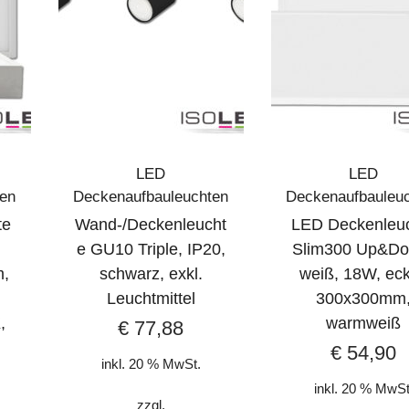
LED
LED
ten
Deckenaufbauleuchten
Deckenaufbauleu
te
Wand-/Deckenleucht
LED Deckenleu
e GU10 Triple, IP20,
Slim300 Up&Do
m,
schwarz, exkl.
weiß, 18W, eck
Leuchtmittel
300x300mm
,
warmweiß
€
77,88
€
54,90
inkl. 20 % MwSt.
inkl. 20 % MwSt
zzgl.