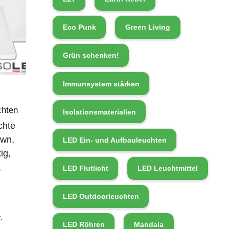
Eco Punk
Green Living
Grün schenken!
Immunsystem stärken
chten
Isolationsmaterialien
chte
wn,
LED Ein- und Aufbauleuchten
ig,
,
LED Flutlicht
LED Leuchtmittel
LED Outdoorleuchten
.
LED Röhren
Mandala