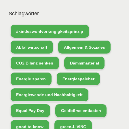
Schlagwörter
#kindeswohlvorrangigkeitsprinzip
Abfallwirtschaft
Allgemein & Soziales
CO2 Bilanz senken
Dämmmarterial
Energie sparen
Energiespeicher
Energiewende und Nachhaltigkeit
Equal Pay Day
Geldbörse entlasten
good to know
green-LIVING