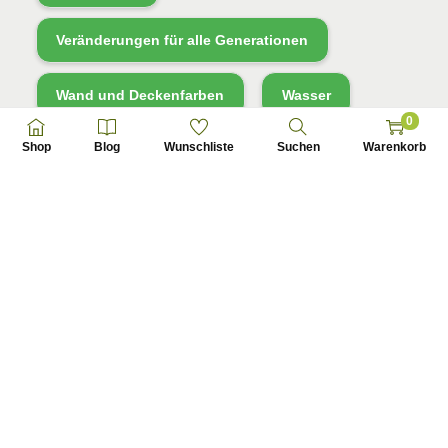
Veränderungen für alle Generationen
Wand und Deckenfarben
Wasser
0
Shop
Blog
Wunschliste
Suchen
Warenkorb
Wasserfilter
Wasserstoff
Welt im Wandel
ökologische Baustoffe
Produkt-Schlagwörter
4 Ladys
(8)
5-HMF
(4)
A5H
(4)
Abstrakt
(7)
AKG
(4)
Angebot
(51)
Angebote
(51)