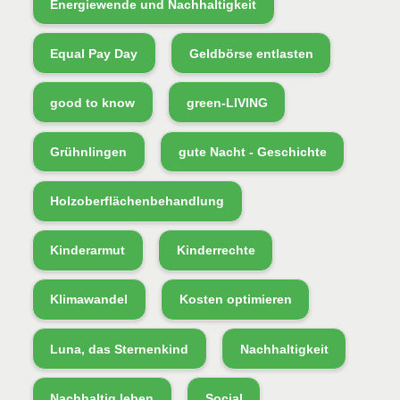
Energiewende und Nachhaltigkeit
Equal Pay Day
Geldbörse entlasten
good to know
green-LIVING
Grühnlingen
gute Nacht - Geschichte
Holzoberflächenbehandlung
Kinderarmut
Kinderrechte
Klimawandel
Kosten optimieren
Luna, das Sternenkind
Nachhaltigkeit
Nachhaltig leben
Social