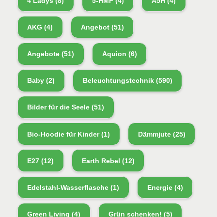
4 Ladys
(8)
5-HMF
(4)
A5H
(4)
AKG
(4)
Angebot
(51)
Angebote
(51)
Aquion
(6)
Baby
(2)
Beleuchtungstechnik
(590)
Bilder für die Seele
(51)
Bio-Hoodie für Kinder
(1)
Dämmjute
(25)
E27
(12)
Earth Rebel
(12)
Edelstahl-Wasserflasche
(1)
Energie
(4)
Green Living
(4)
Grün schenken!
(5)