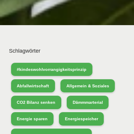
Schlagwörter
#kindeswohlvorrangigkeitsprinzip
Abfallwirtschaft
Allgemein & Soziales
CO2 Bilanz senken
Dämmmarterial
Energie sparen
Energiespeicher