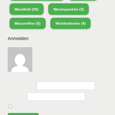
Wandbild
(50)
Wandspachtel
(3)
Wasserfilter
(6)
Wohlbefinden
(4)
Anmelden
Bitte anmelden, um die Website zu besuchen.
Benutzername
Passwort
Angemeldet bleiben