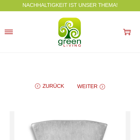
s
NACHHALTIGKEIT IST UNSER THEMA!
p
ri
n
g
e
n
ZURÜCK
WEITER