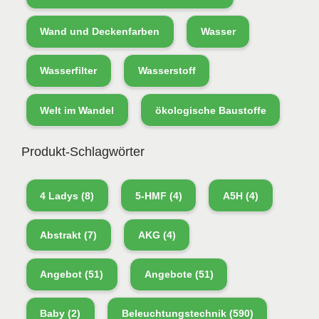
Wand und Deckenfarben
Wasser
Wasserfilter
Wasserstoff
Welt im Wandel
ökologische Baustoffe
Produkt-Schlagwörter
4 Ladys
(8)
5-HMF
(4)
A5H
(4)
Abstrakt
(7)
AKG
(4)
Angebot
(51)
Angebote
(51)
Baby
(2)
Beleuchtungstechnik
(590)