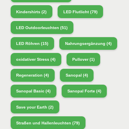
Kindershirts
(2)
LED Flutlicht
(79)
LED Outdoorleuchten
(51)
LED Röhren
(15)
Nahrungsergänzung
(4)
oxidativer Stress
(4)
Pullover
(1)
Regeneration
(4)
Sanopal
(4)
Sanopal Basic
(4)
Sanopal Forte
(4)
Save your Earth
(2)
Straßen und Hallenleuchten
(79)