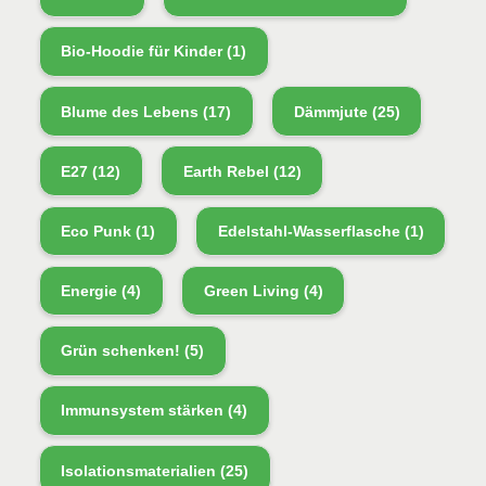
Bio-Hoodie für Kinder
(1)
Blume des Lebens
(17)
Dämmjute
(25)
E27
(12)
Earth Rebel
(12)
Eco Punk
(1)
Edelstahl-Wasserflasche
(1)
Energie
(4)
Green Living
(4)
Grün schenken!
(5)
Immunsystem stärken
(4)
Isolationsmaterialien
(25)