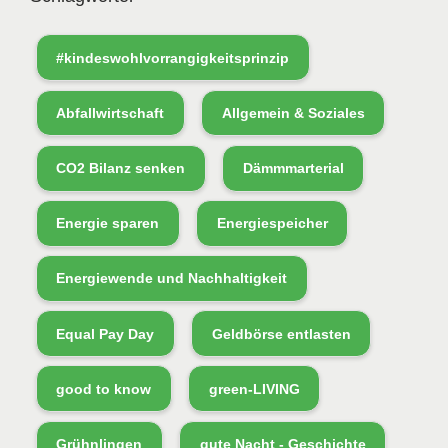
#kindeswohlvorrangigkeitsprinzip
Abfallwirtschaft
Allgemein & Soziales
CO2 Bilanz senken
Dämmmarterial
Energie sparen
Energiespeicher
Energiewende und Nachhaltigkeit
Equal Pay Day
Geldbörse entlasten
good to know
green-LIVING
Grühnlingen
gute Nacht - Geschichte