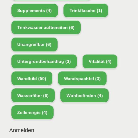
Supplements
(4)
Trinkflasche
(1)
Trinkwasser aufbereiten
(6)
Unangreifbar
(6)
Untergrundbehandlug
(3)
Vitalität
(4)
Wandbild
(50)
Wandspachtel
(3)
Wasserfilter
(6)
Wohlbefinden
(4)
Zellenergie
(4)
Anmelden