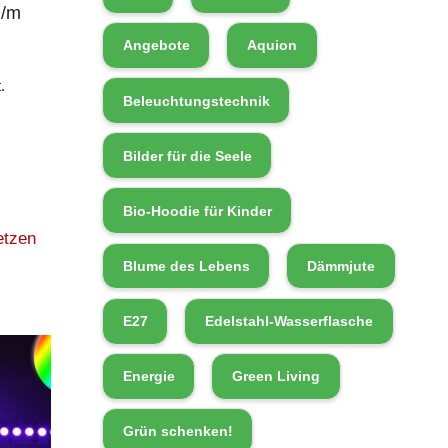
D/m
Angebote
Aquion
.
Beleuchtungstechnik
Bilder für die Seele
Bio-Hoodie für Kinder
etzen
Blume des Lebens
Dämmjute
E27
Edelstahl-Wasserflasche
Energie
Green Living
Grün schenken!