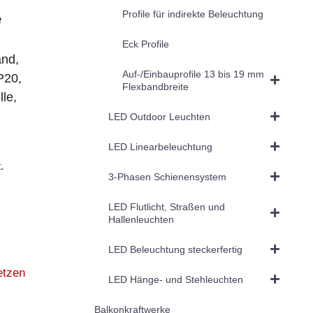
Profile für indirekte Beleuchtung
e
2
Eck Profile
and,
Auf-/Einbauprofile 13 bis 19 mm
P20,
Flexbandbreite
le,
LED Outdoor Leuchten
LED Linearbeleuchtung
.
3-Phasen Schienensystem
LED Flutlicht, Straßen und
Hallenleuchten
LED Beleuchtung steckerfertig
etzen
LED Hänge- und Stehleuchten
Balkonkraftwerke