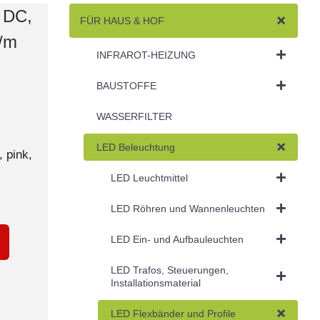
 DC,
FÜR HAUS & HOF
D/m
INFRAROT-HEIZUNG
BAUSTOFFE
WASSERFILTER
LED Beleuchtung
 pink,
LED Leuchtmittel
LED Röhren und Wannenleuchten
LED Ein- und Aufbauleuchten
LED Trafos, Steuerungen,
Installationsmaterial
LED Flexbänder und Profile