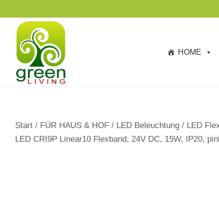
s
p
ri
n
HOME
g
e
n
Start
/
FÜR HAUS & HOF
/
LED Beleuchtung
/
LED Flex
LED CRI9P Linear10 Flexband, 24V DC, 15W, IP20, pin