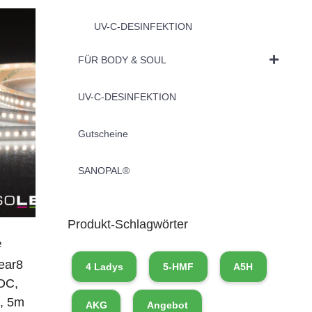
UV-C-DESINFEKTION
FÜR BODY & SOUL
UV-C-DESINFEKTION
Gutscheine
SANOPAL®
Produkt-Schlagwörter
e
ear8
4 Ladys
5-HMF
A5H
DC,
, 5m
AKG
Angebot