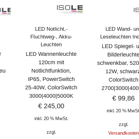
LED Notlicht,-
LED Wand- un
Fluchtweg-, Akku-
Leseleuchten In
Leuchten
LED Spiegel- 
r
LED Wannenleuchte
Bilderleucht
120cm mit
schwenkbar, 52
leu
Notlichtfunktion,
12W, schwarz
IP65, PowerSwitch
ColorSwitch
25-40W, ColorSwitch
2700|3000|40
3000|4000|5000K
€
99,86
€
245,00
inkl. 20 % MwSt
inkl. 20 % MwSt.
zzgl.
zzgl.
Versandkosten