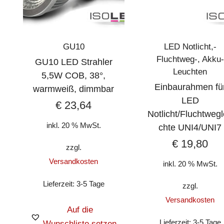
GU10
LED Notlicht,-
Fluchtweg-, Akku-
GU10 LED Strahler
Leuchten
5,5W COB, 38°,
Einbaurahmen fü
warmweiß, dimmbar
LED
€
23,64
Notlicht/Fluchtweg
inkl. 20 % MwSt.
chte UNI4/UNI7
€
19,80
zzgl.
Versandkosten
inkl. 20 % MwSt.
Lieferzeit:
3-5 Tage
zzgl.
Versandkosten
Auf die
Lieferzeit:
3-5 Tage
Wunschliste setzen