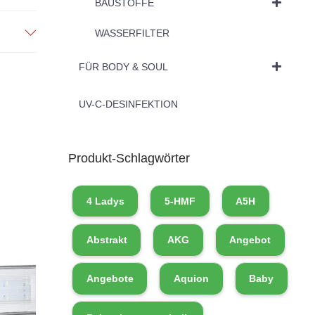
BAUSTOFFE
WASSERFILTER
FÜR BODY & SOUL
UV-C-DESINFEKTION
Produkt-Schlagwörter
4 Ladys
5-HMF
A5H
Abstrakt
AKG
Angebot
Angebote
Aquion
Baby