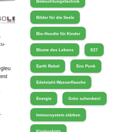
Beleuchtungstechnik
Bilder für die Seele
Bio-Hoodie für Kinder
-
ku-
Blume des Lebens
E27
Earth Rebel
Eco Punk
egleu
est
Edelstahl-Wasserflasche
0
Energie
Grün schenken!
.
Immunsystem stärken
Kindershirts