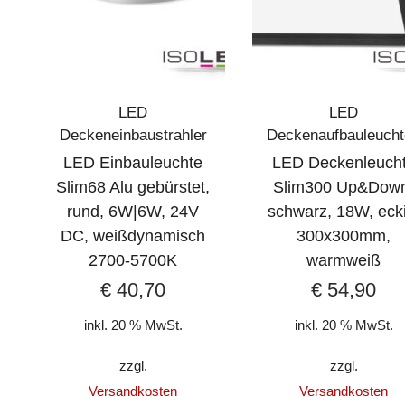
LED
LED
Deckeneinbaustrahler
Deckenaufbauleuch
LED Einbauleuchte
LED Deckenleuch
Slim68 Alu gebürstet,
Slim300 Up&Dow
rund, 6W|6W, 24V
schwarz, 18W, ecki
DC, weißdynamisch
300x300mm,
2700-5700K
warmweiß
€
40,70
€
54,90
inkl. 20 % MwSt.
inkl. 20 % MwSt.
zzgl.
zzgl.
Versandkosten
Versandkosten