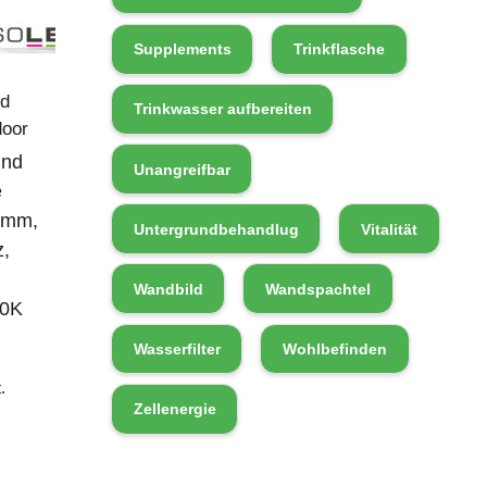
Supplements
Trinkflasche
d
Trinkwasser aufbereiten
door
und
Unangreifbar
e
0mm,
Untergrundbehandlug
Vitalität
,
Wandbild
Wandspachtel
00K
Wasserfilter
Wohlbefinden
.
Zellenergie