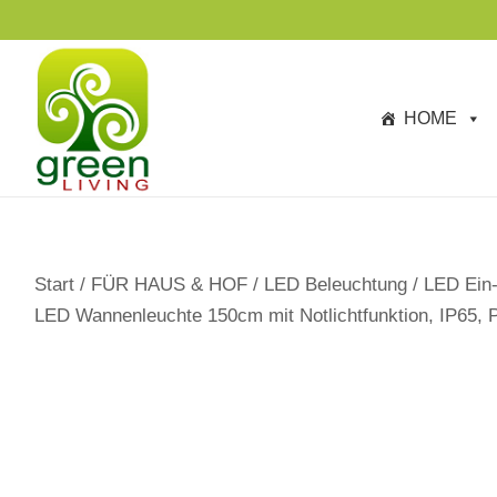
s
p
ri
n
HOME
g
e
n
Start
/
FÜR HAUS & HOF
/
LED Beleuchtung
/
LED Ein-
LED Wannenleuchte 150cm mit Notlichtfunktion, IP65,