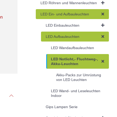
LED Röhren und Wannenleuchten
LED Ein- und Aufbauleuchten
en
LED Einbauleuchten
LED Aufbauleuchten
LED Wandaufbauleuchten
LED Notlicht,- Fluchtweg-,
Akku-Leuchten
Akku-Packs zur Umrüstung
von LED Leuchten
LED Wand- und Leseleuchten
Indoor
Gips Lampen Serie