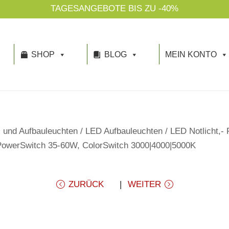
TAGESANGEBOTE BIS ZU -40%
SHOP
BLOG
MEIN KONTO
 und Aufbauleuchten
/
LED Aufbauleuchten
/
LED Notlicht,-
 PowerSwitch 35-60W, ColorSwitch 3000|4000|5000K
ZURÜCK
WEITER