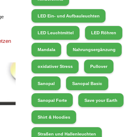
LED Ein- und Aufbauleuchten
ge
LED Leuchtmittel
LED Röhren
etzen
Mandala
Nahrungsergänzung
oxidativer Stress
Pullover
Sanopal
Sanopal Basic
Sanopal Forte
Save your Earth
Shirt & Hoodies
Straßen und Hallenleuchten