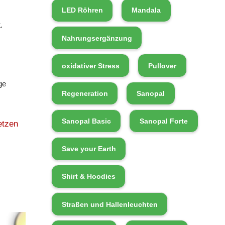
LED Röhren
Mandala
.
Nahrungsergänzung
oxidativer Stress
Pullover
ge
Regeneration
Sanopal
Sanopal Basic
Sanopal Forte
etzen
Save your Earth
Shirt & Hoodies
Straßen und Hallenleuchten