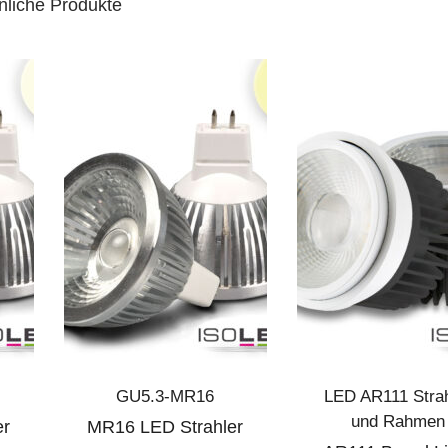
nliche Produkte
GU5.3-MR16
LED AR111 Strah
und Rahmen
er
MR16 LED Strahler