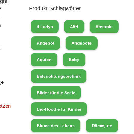
ght
Produkt-Schlagwörter
°
.
G
4 Ladys
A5H
Abstrakt
Angebot
Angebote
.
Aquion
Baby
Beleuchtungstechnik
ge
Bilder für die Seele
etzen
Bio-Hoodie für Kinder
Blume des Lebens
Dämmjute