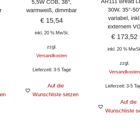
AR111 Bread Li
5,5W COB, 38°,
30W, 35°-50
r
warmweiß, dimmbar
variabel, inkl
€
15,54
externem V
inkl. 20 % MwSt.
€
173,52
zzgl.
inkl. 20 % MwSt
Versandkosten
zzgl.
Lieferzeit:
3-5 Tage
Versandkosten
Auf die
Lieferzeit:
3-5 Ta
zen
Wunschliste setzen
Auf die
Wunschliste s