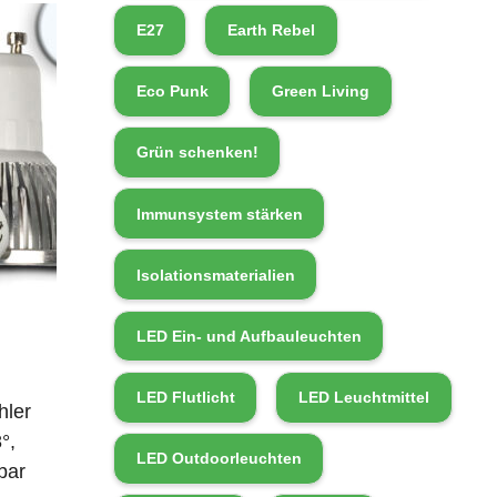
E27
Earth Rebel
Eco Punk
Green Living
Grün schenken!
Immunsystem stärken
Isolationsmaterialien
LED Ein- und Aufbauleuchten
LED Flutlicht
LED Leuchtmittel
hler
°,
LED Outdoorleuchten
bar