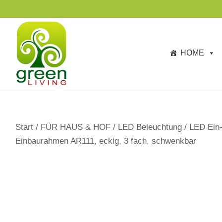
s
p
ri
n
HOME
g
e
n
Start
/
FÜR HAUS & HOF
/
LED Beleuchtung
/
LED Ein-
Einbaurahmen AR111, eckig, 3 fach, schwenkbar