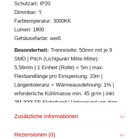
Schutzart: IP20
Dimmbar: Y
Farbtemperatur: 3000KK
Lumen: 1800
Gehäusefarbe: weiß
Besonderheit:
Trennstelle: 50mm mit je 9
SMD | Pitch (Lichtpunkt Mitte-Mitte):
5,56mm | 1 Einheit (Rolle) = 5m | max.
Flexbandlänge pro Einspeisung: 10m |
Längentoleranz + Wärmeausdehnung: 1% |
erforderliche Kühlmasse min. 45 gr/m | inkl.
3M 300LSE Klebeband | Untergrund vor dem
Ankleben reinigen und entfetten! Nicht
Zusätzliche Informationen
wieder ablösen! | Es passen die Verbinder
der Gruppe: K2-210 | BESONDERHEIT:
Rezensionen (0)
Anschlusskabel beidseitig